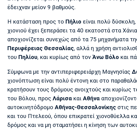
έδειχναν μείον 9 βαθμούς.
Η κατάσταση προς το
Πήλιο
είναι πολύ δύσκολη,
χιονιού έχει ξεπεράσει τα 40 εκατοστά στα Χάνια
αποχιονίζεται συνεχώς από τα 75 μηχανήματα τη
Περιφέρειας Θεσσαλίας
, αλλά η χρήση αντιολι
του
Πηλίου
, και κυρίως από τον
Άνω Βόλο
και πά
Σύμφωνα με την αντιπεριφερειάρχη Μαγνησίας
Δω
χιονόπτωση είναι πολύ έντονη και στο παραθαλάσ
κρατήσουν τους δρόμους ανοιχτούς και κυρίως τ
του Βόλου, προς
Λάρισα
και
Αθήνα
αποχιονίζοντ
αυτοκινητόδρομο
Αθήνας-Θεσσαλονίκης
στις πε
και του Πτελεού, όπου επικρατεί χιονοθύελλα κα
δρόμος και να μη σταματήσει η κίνηση των αυτοκ