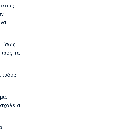
Ποδόσφαιρο - Διεθνή
ρικούς
Ρεάλ Μαδρίτης: Ανανέωσε τον
υν
Βινίσιους ως το 2032!
ναι
22:35
Ποδόσφαιρο - Διεθνή
Επίσημα στη Ρεάλ Μαδρίτης ο
Ντιομαντέ
ι ίσως
22:20
 προς τα
Super League 1
Ατρόμητος: Ήττα (2-1) από την ΑΕ
Λεμεσού στο τελευταίο φιλικό
δεκάδες
22:05
Κολύμβηση
Κούβελος σε αδελφές Αλεξανδρή:
μιο
«Μας κάνατε υπερήφανους και
ευτυχισμένους»
 σχολεία
21:50
Super League 2
Ο Ζορζίνιο στον Πανσερραϊκό
α