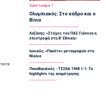
20:20
Super League 1
Champions League
Ολυμπιακός: Στο κάδρο και ο
Ολυμπιακός: Ο διαιτητής της ρεβάνς
Βίνια
με τη Ναϊμέγκεν
20:03
Λαζάνης: «Στόχος του ΠΑΣ Γιάννινα η
Europa League
επιστροφή στη Β’ Εθνική»
Άντερλεχτ: Με βασικό τον Μπιανκόν
19:53
Ιωνικός: «Πακέτο» μεταγραφών στη
Conference League
Νίκαια
Παναθηναϊκός: Ο διαιτητής της ρεβάνς
με την ΤΣΣΚΑ 1948
υτείτε
19:46
Παναθηναϊκός - ΤΣΣΚΑ 1948 1-1: Τα
highlights της αναμέτρησης
Europa League
Η ενδεκάδα του ΠΑΟΚ για το ματς με
την Άντερλεχτ
19:43
Super League 1
Το αποχαιρετιστήριο μήνυμα του