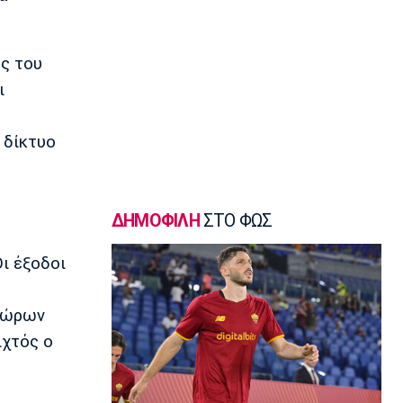
21:35
Ποδόσφαιρο - Εθνικές Ομάδες
Ουρουγουάη: Ο Φορλάν νέος
ος του
προπονητής της εθνικής
ι
21:20
Ποδόσφαιρο - Διεθνή
 δίκτυο
PSV Αϊντχόφεν: Επίσημο του Κόστιτς
21:05
Conference League
Παναθηναϊκός: Προς εξάντληση τα
ΔΗΜΟΦΙΛΗ
ΣΤΟ ΦΩΣ
εισιτήρια για τη ρεβάνς με την ΤΣΣΚΑ
1948
Οι έξοδοι
20:50
Ποδόσφαιρο - Διεθνή
δώρων
Η UEFA εμμένει στην απόφαση της
20:35
ιχτός ο
Ποδόσφαιρο - Διεθνή
Μπόρνμουθ: Υποβλήθηκε σε επέμβαση
ο Αραούχο