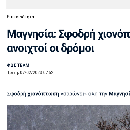
Διεθνή
EuroCup
Επικαιρότητα
Euro
Basket League
Απόλλων
Άρης
ΟΦΗ
Παναχαϊκή
Εθνικές Ομάδες
Α2 Μπάσκετ
Σμύρνης
Μαγνησία: Σφοδρή χιονόπ
Κύπελλο
FIBA World Cup 2023
Διαιτησία
ανοιχτοί οι δρόμοι
Ποδόσφαιρο Γυναικών
Ιωνικός
Κηφισιά
Πανσερραϊκός
ΦΩΣ TEAM
Τρίτη, 07/02/2023 07:52
Σφοδρή
χιονόπτωση
«σαρώνει» όλη την
Μαγνησί