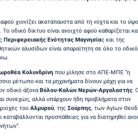
 αφού χιονίζει ακατάπαυστα από τη νύχτα και το ύψ
. Το οδικό δίκτυο είναι ανοιχτό αφού καθαρίζεται κα
ς
Περιφερειακής Ενότητας Μαγνησία
ς και της
σθητικών αλυσίδων είναι απαραίτητη σε όλο το οδικό
νω.
ροθέα Κολυνδρίνη
που μίλησε στο ΑΠΕ-ΜΠΕ "η
σιο μέτωπο και τα μηχανήματα δίνουν μάχη για να
ον οδικό άξονα
Βόλου-Καλών Νερών-Αργαλαστής
. 
αι συνεχώς, αλλά υπάρχουν ήδη προβλήματα στον
ριοχές του
Αλμυρού
, της
Σούρπης
, των Αγίων Θεο
ι καταβάλλονται προσπάθειες για να διατηρηθεί ανο
ινήτων".