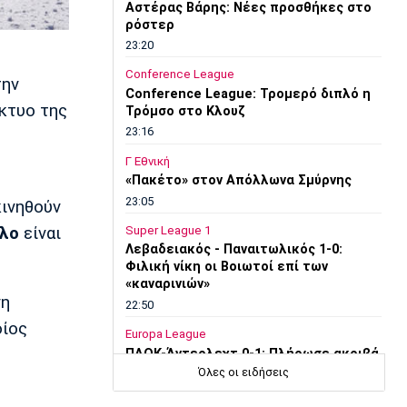
Αστέρας Βάρης: Νέες προσθήκες στο
ρόστερ
23:20
Conference League
την
Conference League: Τρομερό διπλό η
ίκτυο της
Τρόμσο στο Κλουζ
23:16
Γ Εθνική
«Πακέτο» στον Απόλλωνα Σμύρνης
23:05
κινηθούν
λο
είναι
Super League 1
Λεβαδειακός - Παναιτωλικός 1-0:
Φιλική νίκη οι Βοιωτοί επί των
«καναρινιών»
νη
22:50
οίος
Europa League
ΠΑΟΚ-Άντερλεχτ 0-1: Πλήρωσε ακριβά
ένα λάθος (hls)
Όλες οι ειδήσεις
22:44