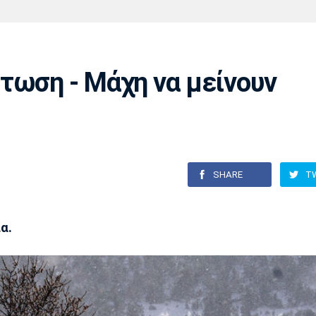
Χάντμπολ
Ηρακλής
Βόλος
Μπορούσια
Παρί Σεν
Ντόρτμουντ
Ζερμέν
τωση - Μάχη να μείνουν
Πόρτο
Μπενφίκα
SHARE
T
α.