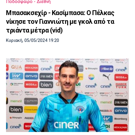
Ποδόσφαιρο - Διεθνή
Λίβερπουλ
Μάντσεστερ
Γιουβέντους
Σίτι
Μπασακσεχίρ - Κασίμπασα: Ο Πέλκας
νίκησε τον Γιαννιώτη με γκολ από τα
τριάντα μέτρα (vid)
Ίντερ
Μίλαν
Μπάγερν
Κυριακή, 05/05/2024 19:20
Μπορούσια
Παρί Σεν
Μαρσέιγ
Ντόρτμουντ
Ζερμέν
Μονακό
Ερυθρός
Τότεναμ
Αστέρας