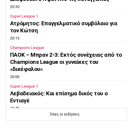
20:30
Super League 1
Ατρόμητος: Επαγγελματικό συμβόλαιο για
τον Κώτση
20:15
Champions League
ΠΑΟΚ – Μπραν 2-3: Εκτός συνέχειας από το
Champions League οι γυναίκες του
«δικέφαλου»
20:00
Super League 1
Λεβαδειακός: Και επίσημα δικός του ο
Εντιαγέ
19:45
Όλες οι ειδήσεις
Ποδόσφαιρο - Διεθνή
«Χρυσή» συμφωνία Τραμπζονσπόρ με Σαλάχ
– Έσοδα 12 εκατ. ευρώ σε τρεις ημέρες