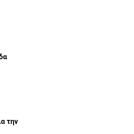
δα
ια την