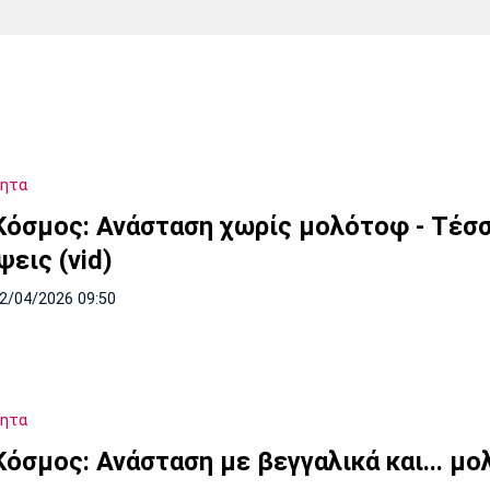
Χάντμπολ
Ηρακλής
Βόλος
Μπορούσια
Παρί Σεν
Ντόρτμουντ
Ζερμέν
τητα
Πόρτο
Μπενφίκα
Κόσμος: Ανάσταση χωρίς μολότοφ - Τέσ
εις (vid)
12/04/2026 09:50
τητα
Κόσμος: Ανάσταση με βεγγαλικά και... μ