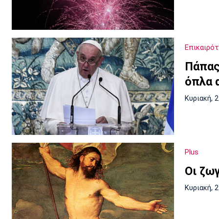
Επικαιρό
Πάπας
όπλα 
Κυριακή, 
Plus
Οι ζω
Κυριακή, 