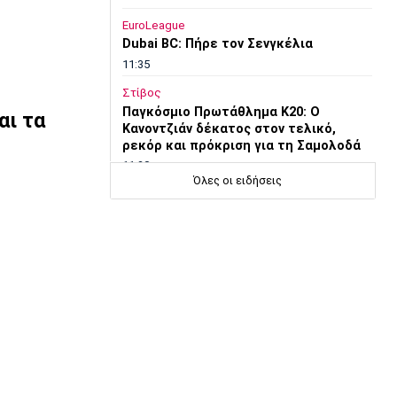
EuroLeague
Dubai BC: Πήρε τον Σενγκέλια
11:35
Στίβος
Παγκόσμιο Πρωτάθλημα Κ20: Ο
αι τα
Κανοντζιάν δέκατος στον τελικό,
ρεκόρ και πρόκριση για τη Σαμολοδά
11:20
Όλες οι ειδήσεις
Ποδόσφαιρο - Εθνικές Ομάδες
FIFA: Η «συγγνώμη» προς τις 211
ομοσπονδίες και η στήριξη σε
Ινφαντίνο
11:11
Παρασκήνιο
Όταν ο Στραβίνσκι διασκέδαζε με τη
μουσική του Τσάρλι Πάρκερ
11:05
NBA