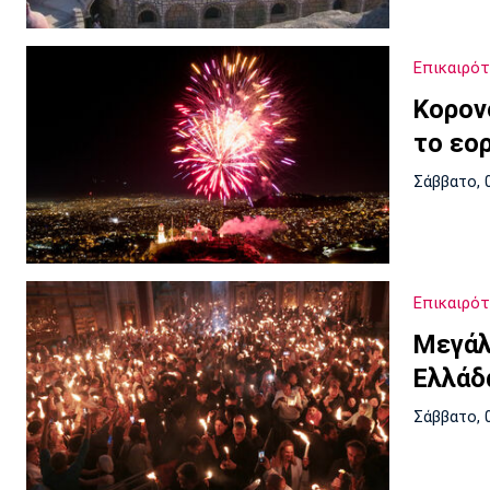
Επικαιρό
Κορον
το εο
Σάββατο, 
Επικαιρό
Μεγάλ
Ελλάδ
Σάββατο, 