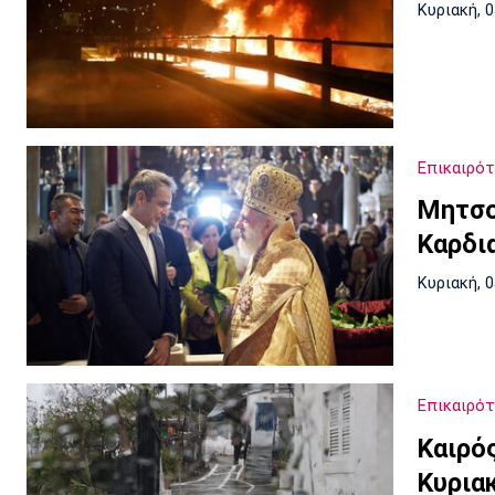
Κυριακή, 
Επικαιρό
Μητσο
Καρδι
Κυριακή, 
Επικαιρό
Καιρό
Κυρια