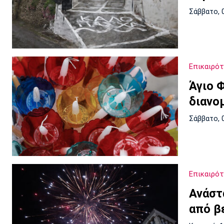
Σάββατο, 
Επικαιρό
Άγιο 
διανο
Σάββατο, 
Επικαιρό
Ανάστ
από βε