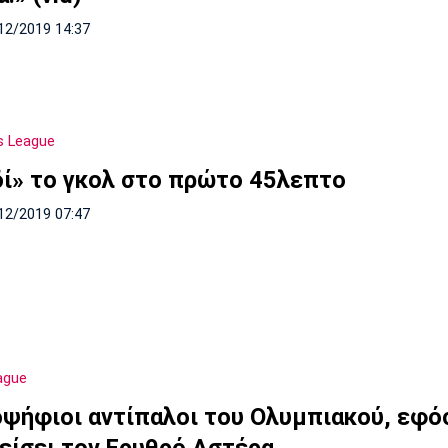
12/2019 14:37
s League
δί» το γκολ στο πρώτο 45λεπτο
12/2019 07:47
ague
οψήφιοι αντίπαλοι του Ολυμπιακού, εφό