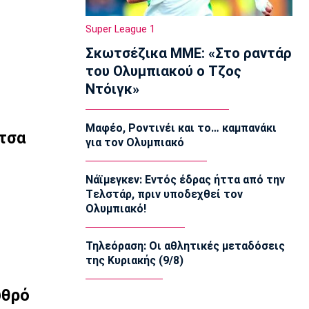
EuroLeague
Super League 1
Ο Γουάλας στη Μακάμπι Τελ Αβίβ
Σκωτσέζικα ΜΜΕ: «Στο ραντάρ
12:50
του Ολυμπιακού ο Τζος
EuroLeague
Ντόιγκ»
Ερυθρός Αστέρας: Ανακοίνωσε τον
Γουάιλερ-Μπαμπ
12:35
Μαφέο, Ροντινέι και το… καμπανάκι
ιτσα
Super League 1
για τον Ολυμπιακό
ΑΕΚ: Ανακοίνωσε την επέκταση του
συμβολαίου του Πήλιου
Νάϊμεγκεν: Εντός έδρας ήττα από την
12:20
Tελστάρ, πριν υποδεχθεί τον
Σπορ
Ολυμπιακό!
Παγκόσμιο Πρωτάθλημα Κωπηλασίας
Εφήβων-Νεανίδων: Χρυσό μετάλλιο ο
Τηλεόραση: Οι αθλητικές μεταδόσεις
Μουσελίμης
της Κυριακής (9/8)
12:05
EuroLeague
υθρό
Αναντολού Εφές: Καθυστερεί η