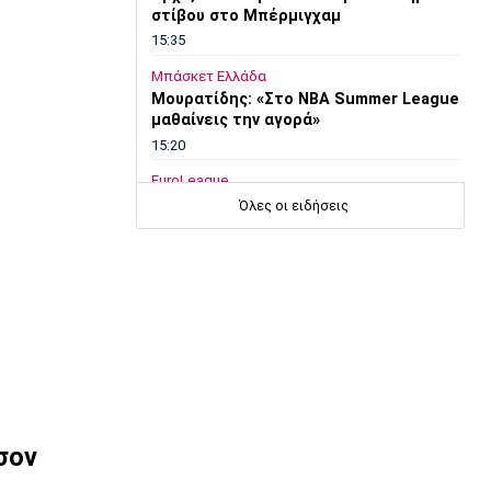
στίβου στο Μπέρμιγχαμ
15:35
Μπάσκετ Ελλάδα
Μουρατίδης: «Στο NBA Summer League
μαθαίνεις την αγορά»
15:20
EuroLeague
Χάποελ Τελ Αβίβ: Τέλος ο Κουλέτσοφ
Όλες οι ειδήσεις
15:05
Μπάσκετ Ελλάδα
Κουκουλεκίδης: «Στη Σαουδική Αραβία
βρήκα αυτό που πάντα επιζητούσα»
14:50
Super League 1
Παναθηναϊκός: Επέστρεψε ο Τετέι
14:35
σον
Super League 1
Σπόρτινγκ: Η επιβεβαίωση για τον