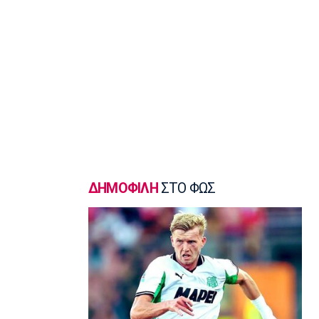
Μπραγκάνσα και ο Ολυμπιακός
14:20
Super League 1
ΠΑΟΚ: Ανεβαίνει ο Γιαννούλης
14:05
Γ Εθνική
Ιωνικός: Ενισχύθηκε με τον Παγώνη
13:50
Εθνικές Μπάσκετ
Σκούμα: «Είμαστε ενωμένες και
προετοιμασμένες»
ΔΗΜΟΦΙΛΗ
ΣΤΟ ΦΩΣ
13:35
Super League 1
Ηλιόπουλος σε Πήλιο: «Υπήρχαν
άνθρωποι που σε αμφισβήτησαν» (vid)
13:20
Super League 2
ΑΕΛ: Πήρε τον Τσιγγάρα
13:05