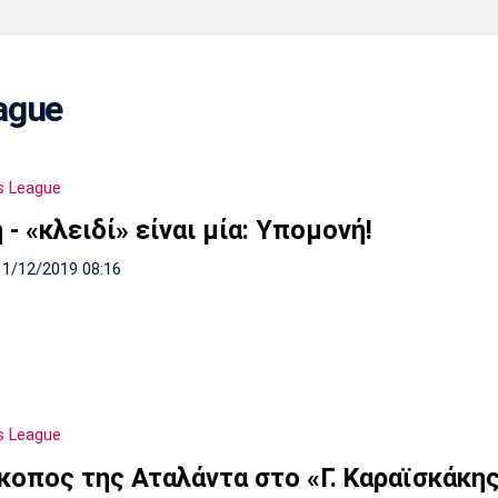
Χάντμπολ
Ηρακλής
Βόλος
Μπορούσια
Παρί Σεν
ague
Ντόρτμουντ
Ζερμέν
s League
Πόρτο
Μπενφίκα
 - «κλειδί» είναι μία: Υπομονή!
11/12/2019 08:16
s League
κοπος της Αταλάντα στο «Γ. Καραϊσκάκη