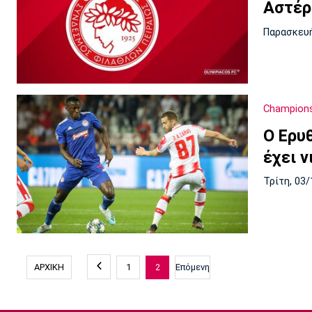
Αστέρ
Παρασκευή
Champion
Ο Ερυ
έχει ν
Τρίτη, 03/
ΑΡΧΙΚΗ
1
2
Επόμενη