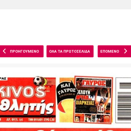
Χάντμπολ
Ηρακλής
Βόλος
Μπορούσια
Παρί Σεν
Ντόρτμουντ
Ζερμέν
ΠΡΟΗΓΟΥΜΕΝΟ
ΟΛΑ ΤΑ ΠΡΩΤΟΣΕΛΙΔΑ
ΕΠΟΜΕΝΟ
Πόρτο
Μπενφίκα