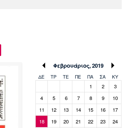
Media
Παρασκήνιο
Μαρσέιγ
Μονακό
Ερυθρός
Τότεναμ
Πρόγραμμα TV
Αστέρας
Φεβρουάριος, 2019
ΔΕ
ΤΡ
TΕ
ΠΕ
ΠΑ
ΣΑ
ΚΥ
1
2
3
4
5
6
7
8
9
10
11
12
13
14
15
16
17
18
19
20
21
22
23
24