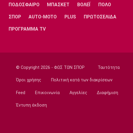
Λίβερπουλ
Μάντσεστερ
Γιουβέντους
ΠΟΔΟΣΦΑΙΡΟ
ΜΠΑΣΚΕΤ
ΒΟΛΕΪ
ΠΟΛΟ
Σίτι
ΣΠΟΡ
AUTO-MOTO
PLUS
ΠΡΩΤΟΣΕΛΙΔΑ
ΠΡΟΓΡΑΜΜΑ TV
Ίντερ
Μίλαν
Μπάγερν
© Copyright 2026 - ΦΩΣ ΤΩΝ ΣΠΟΡ
Ταυτότητα
Μπορούσια
Παρί Σεν
Μαρσέιγ
Ντόρτμουντ
Ζερμέν
Όροι χρήσης
Πολιτική κατά των διακρίσεων
Feed
Επικοινωνία
Αγγελίες
Διαφήμιση
Έντυπη έκδοση
Μονακό
Ερυθρός
Τότεναμ
Αστέρας