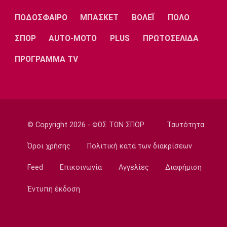
Λίβερπουλ
Μάντσεστερ
Γιουβέντους
Σίτι
ΠΟΔΟΣΦΑΙΡΟ
ΜΠΑΣΚΕΤ
ΒΟΛΕΪ
ΠΟΛΟ
ΣΠΟΡ
AUTO-MOTO
PLUS
ΠΡΩΤΟΣΕΛΙΔΑ
ΠΡΟΓΡΑΜΜΑ TV
Ίντερ
Μίλαν
Μπάγερν
Μπορούσια
Παρί Σεν
Μαρσέιγ
© Copyright 2026 - ΦΩΣ ΤΩΝ ΣΠΟΡ
Ταυτότητα
Ντόρτμουντ
Ζερμέν
Όροι χρήσης
Πολιτική κατά των διακρίσεων
Feed
Επικοινωνία
Αγγελίες
Διαφήμιση
Μονακό
Ερυθρός
Τότεναμ
Έντυπη έκδοση
Αστέρας