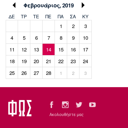
Μουσική
Στήλες
Φεβρουάριος, 2019
Πολιτισμός
Τραγούδια
Πρόγραμμα TV
ΔΕ
ΤΡ
TΕ
ΠΕ
ΠΑ
ΣΑ
ΚΥ
Ιωνικός
Κηφισιά
Πανσερραϊκός
1
2
3
Cine Spot
4
5
6
7
8
9
10
Running
11
12
13
14
15
16
17
Media
18
19
20
21
22
23
24
Μπαρτσελόνα
Ρεάλ
Ατλέτικο
Μαδρίτης
Μαδρίτης
Παρασκήνιο
25
26
27
28
1
2
3
Μάντσεστερ
Τσέλσι
Άρσεναλ
Γιουνάιτεντ
Ακολουθήστε μας