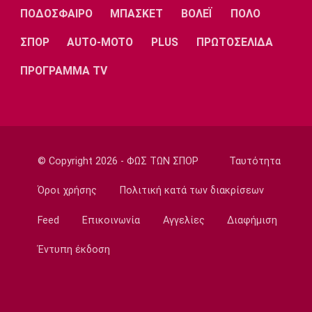
Λίβερπουλ
Μάντσεστερ
Γιουβέντους
ΠΟΔΟΣΦΑΙΡΟ
ΜΠΑΣΚΕΤ
ΒΟΛΕΪ
ΠΟΛΟ
Σίτι
ΣΠΟΡ
AUTO-MOTO
PLUS
ΠΡΩΤΟΣΕΛΙΔΑ
ΠΡΟΓΡΑΜΜΑ TV
Ίντερ
Μίλαν
Μπάγερν
© Copyright 2026 - ΦΩΣ ΤΩΝ ΣΠΟΡ
Ταυτότητα
Μπορούσια
Παρί Σεν
Μαρσέιγ
Ντόρτμουντ
Ζερμέν
Όροι χρήσης
Πολιτική κατά των διακρίσεων
Feed
Επικοινωνία
Αγγελίες
Διαφήμιση
Μονακό
Ερυθρός
Τότεναμ
Έντυπη έκδοση
Αστέρας