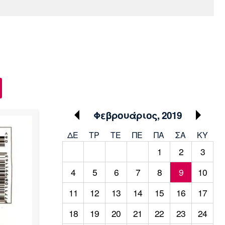
Media
Παρασκήνιο
Μαρσέιγ
Μονακό
Ερυθρός
Τότεναμ
Πρόγραμμα TV
Αστέρας
Φεβρουάριος, 2019
ΔΕ
ΤΡ
TΕ
ΠΕ
ΠΑ
ΣΑ
ΚΥ
1
2
3
4
5
6
7
8
9
10
11
12
13
14
15
16
17
18
19
20
21
22
23
24