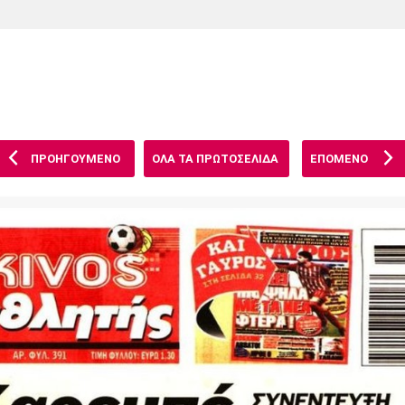
Χάντμπολ
Ηρακλής
Βόλος
Μπορούσια
Παρί Σεν
Ντόρτμουντ
Ζερμέν
ΠΡΟΗΓΟΥΜΕΝΟ
ΟΛΑ ΤΑ ΠΡΩΤΟΣΕΛΙΔΑ
ΕΠΟΜΕΝΟ
Πόρτο
Μπενφίκα