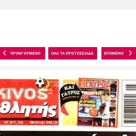
Χάντμπολ
Ηρακλής
Βόλος
Μπορούσια
Παρί Σεν
Ντόρτμουντ
Ζερμέν
ΠΡΟΗΓΟΥΜΕΝΟ
ΟΛΑ ΤΑ ΠΡΩΤΟΣΕΛΙΔΑ
ΕΠΟΜΕΝΟ
Πόρτο
Μπενφίκα