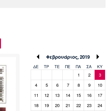
Media
Παρασκήνιο
Μαρσέιγ
Μονακό
Ερυθρός
Τότεναμ
Πρόγραμμα TV
Αστέρας
Φεβρουάριος, 2019
ΔΕ
ΤΡ
TΕ
ΠΕ
ΠΑ
ΣΑ
ΚΥ
1
2
3
4
5
6
7
8
9
10
11
12
13
14
15
16
17
18
19
20
21
22
23
24