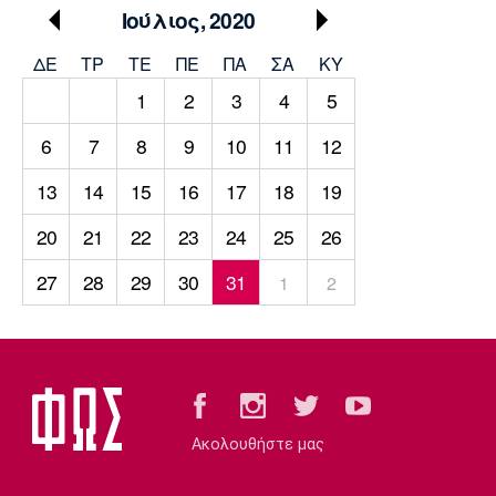
Μουσική
Στήλες
Ιούλιος, 2020
Πολιτισμός
Τραγούδια
Πρόγραμμα TV
ΔΕ
ΤΡ
TΕ
ΠΕ
ΠΑ
ΣΑ
ΚΥ
Ιωνικός
Κηφισιά
Πανσερραϊκός
1
2
3
4
5
Cine Spot
6
7
8
9
10
11
12
Running
13
14
15
16
17
18
19
Media
20
21
22
23
24
25
26
Μπαρτσελόνα
Ρεάλ
Ατλέτικο
Μαδρίτης
Μαδρίτης
Παρασκήνιο
27
28
29
30
31
1
2
Μάντσεστερ
Τσέλσι
Άρσεναλ
Γιουνάιτεντ
Ακολουθήστε μας