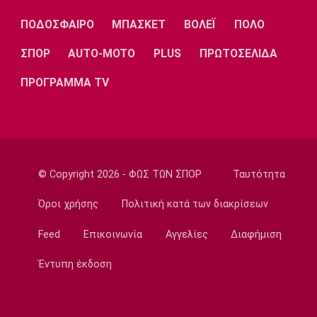
Λίβερπουλ
Μάντσεστερ
Γιουβέντους
Σίτι
ΠΟΔΟΣΦΑΙΡΟ
ΜΠΑΣΚΕΤ
ΒΟΛΕΪ
ΠΟΛΟ
ΣΠΟΡ
AUTO-MOTO
PLUS
ΠΡΩΤΟΣΕΛΙΔΑ
ΠΡΟΓΡΑΜΜΑ TV
Ίντερ
Μίλαν
Μπάγερν
Μπορούσια
Παρί Σεν
Μαρσέιγ
© Copyright 2026 - ΦΩΣ ΤΩΝ ΣΠΟΡ
Ταυτότητα
Ντόρτμουντ
Ζερμέν
Όροι χρήσης
Πολιτική κατά των διακρίσεων
Feed
Επικοινωνία
Αγγελίες
Διαφήμιση
Μονακό
Ερυθρός
Τότεναμ
Έντυπη έκδοση
Αστέρας