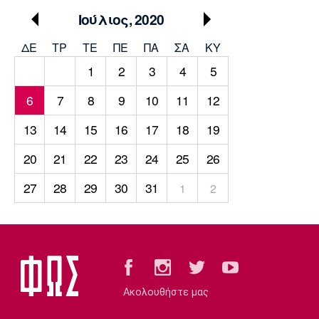
Μουσική
Στήλες
Ιούλιος, 2020
Πολιτισμός
Τραγούδια
Πρόγραμμα TV
ΔΕ
ΤΡ
TΕ
ΠΕ
ΠΑ
ΣΑ
ΚΥ
Ιωνικός
Κηφισιά
Πανσερραϊκός
1
2
3
4
5
Cine Spot
6
7
8
9
10
11
12
Running
13
14
15
16
17
18
19
Media
20
21
22
23
24
25
26
Μπαρτσελόνα
Ρεάλ
Ατλέτικο
Μαδρίτης
Μαδρίτης
Παρασκήνιο
27
28
29
30
31
1
2
Μάντσεστερ
Τσέλσι
Άρσεναλ
Γιουνάιτεντ
Ακολουθήστε μας