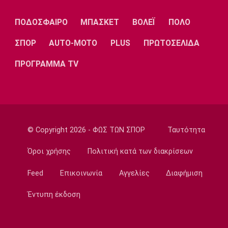
Λίβερπουλ
Μάντσεστερ
Γιουβέντους
Σίτι
ΠΟΔΟΣΦΑΙΡΟ
ΜΠΑΣΚΕΤ
ΒΟΛΕΪ
ΠΟΛΟ
ΣΠΟΡ
AUTO-MOTO
PLUS
ΠΡΩΤΟΣΕΛΙΔΑ
ΠΡΟΓΡΑΜΜΑ TV
Ίντερ
Μίλαν
Μπάγερν
Μπορούσια
Παρί Σεν
Μαρσέιγ
© Copyright 2026 - ΦΩΣ ΤΩΝ ΣΠΟΡ
Ταυτότητα
Ντόρτμουντ
Ζερμέν
Όροι χρήσης
Πολιτική κατά των διακρίσεων
Feed
Επικοινωνία
Αγγελίες
Διαφήμιση
Μονακό
Ερυθρός
Τότεναμ
Αστέρας
Έντυπη έκδοση