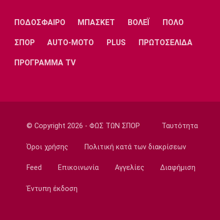
Λίβερπουλ
Μάντσεστερ
Γιουβέντους
Σίτι
ΠΟΔΟΣΦΑΙΡΟ
ΜΠΑΣΚΕΤ
ΒΟΛΕΪ
ΠΟΛΟ
ΣΠΟΡ
AUTO-MOTO
PLUS
ΠΡΩΤΟΣΕΛΙΔΑ
Ίντερ
Μίλαν
Μπάγερν
ΠΡΟΓΡΑΜΜΑ TV
Μπορούσια
Παρί Σεν
Μαρσέιγ
© Copyright 2026 - ΦΩΣ ΤΩΝ ΣΠΟΡ
Ταυτότητα
Ντόρτμουντ
Ζερμέν
Όροι χρήσης
Πολιτική κατά των διακρίσεων
Feed
Επικοινωνία
Αγγελίες
Διαφήμιση
Μονακό
Ερυθρός
Τότεναμ
Αστέρας
Έντυπη έκδοση