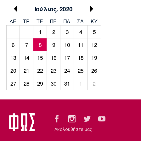
Μουσική
Στήλες
Ιούλιος, 2020
Πολιτισμός
Τραγούδια
Πρόγραμμα TV
ΔΕ
ΤΡ
TΕ
ΠΕ
ΠΑ
ΣΑ
ΚΥ
Ιωνικός
Κηφισιά
Πανσερραϊκός
1
2
3
4
5
Cine Spot
6
7
8
9
10
11
12
Running
13
14
15
16
17
18
19
Media
20
21
22
23
24
25
26
Μπαρτσελόνα
Ρεάλ
Ατλέτικο
Μαδρίτης
Μαδρίτης
Παρασκήνιο
27
28
29
30
31
1
2
Μάντσεστερ
Τσέλσι
Άρσεναλ
Γιουνάιτεντ
Ακολουθήστε μας