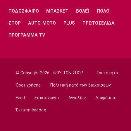
Λίβερπουλ
Μάντσεστερ
Γιουβέντους
Σίτι
ΠΟΔΟΣΦΑΙΡΟ
ΜΠΑΣΚΕΤ
ΒΟΛΕΪ
ΠΟΛΟ
ΣΠΟΡ
AUTO-MOTO
PLUS
ΠΡΩΤΟΣΕΛΙΔΑ
ΠΡΟΓΡΑΜΜΑ TV
Ίντερ
Μίλαν
Μπάγερν
Μπορούσια
Παρί Σεν
Μαρσέιγ
© Copyright 2026 - ΦΩΣ ΤΩΝ ΣΠΟΡ
Ταυτότητα
Ντόρτμουντ
Ζερμέν
Όροι χρήσης
Πολιτική κατά των διακρίσεων
Feed
Επικοινωνία
Αγγελίες
Διαφήμιση
Μονακό
Ερυθρός
Τότεναμ
Αστέρας
Έντυπη έκδοση