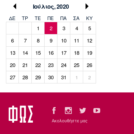
Μουσική
Στήλες
Ιούλιος, 2020
Πολιτισμός
Τραγούδια
Πρόγραμμα TV
ΔΕ
ΤΡ
TΕ
ΠΕ
ΠΑ
ΣΑ
ΚΥ
Ιωνικός
Κηφισιά
Πανσερραϊκός
1
2
3
4
5
Cine Spot
6
7
8
9
10
11
12
Running
13
14
15
16
17
18
19
Media
20
21
22
23
24
25
26
Μπαρτσελόνα
Ρεάλ
Ατλέτικο
Μαδρίτης
Μαδρίτης
Παρασκήνιο
27
28
29
30
31
1
2
Μάντσεστερ
Τσέλσι
Άρσεναλ
Γιουνάιτεντ
Ακολουθήστε μας