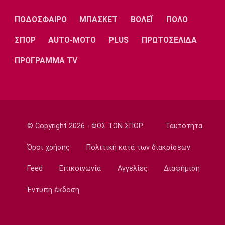
Λίβερπουλ
Μάντσεστερ
Γιουβέντους
Σίτι
ΠΟΔΟΣΦΑΙΡΟ
ΜΠΑΣΚΕΤ
ΒΟΛΕΪ
ΠΟΛΟ
ΣΠΟΡ
AUTO-MOTO
PLUS
ΠΡΩΤΟΣΕΛΙΔΑ
ΠΡΟΓΡΑΜΜΑ TV
Ίντερ
Μίλαν
Μπάγερν
Μπορούσια
Παρί Σεν
Μαρσέιγ
© Copyright 2026 - ΦΩΣ ΤΩΝ ΣΠΟΡ
Ταυτότητα
Ντόρτμουντ
Ζερμέν
Όροι χρήσης
Πολιτική κατά των διακρίσεων
Feed
Επικοινωνία
Αγγελίες
Διαφήμιση
Μονακό
Ερυθρός
Τότεναμ
Αστέρας
Έντυπη έκδοση