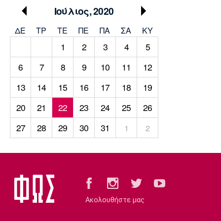
Μουσική
Στήλες
Ιούλιος, 2020
Πολιτισμός
Τραγούδια
Πρόγραμμα TV
ΔΕ
ΤΡ
TΕ
ΠΕ
ΠΑ
ΣΑ
ΚΥ
Ιωνικός
Κηφισιά
Πανσερραϊκός
1
2
3
4
5
Cine Spot
6
7
8
9
10
11
12
Running
13
14
15
16
17
18
19
Media
20
21
22
23
24
25
26
Μπαρτσελόνα
Ρεάλ
Ατλέτικο
Μαδρίτης
Μαδρίτης
Παρασκήνιο
27
28
29
30
31
1
2
Μάντσεστερ
Τσέλσι
Άρσεναλ
Γιουνάιτεντ
Ακολουθήστε μας