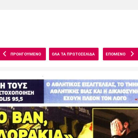
Χάντμπολ
Ηρακλής
Βόλος
Μπορούσια
Παρί Σεν
Ντόρτμουντ
Ζερμέν
ΠΡΟΗΓΟΥΜΕΝΟ
ΟΛΑ ΤΑ ΠΡΩΤΟΣΕΛΙΔΑ
ΕΠΟΜΕΝΟ
Πόρτο
Μπενφίκα