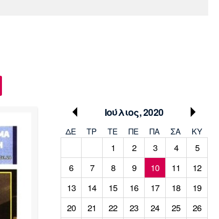
Media
Παρασκήνιο
Μαρσέιγ
Μονακό
Ερυθρός
Τότεναμ
Πρόγραμμα TV
Αστέρας
Ιούλιος, 2020
ΔΕ
ΤΡ
TΕ
ΠΕ
ΠΑ
ΣΑ
ΚΥ
1
2
3
4
5
6
7
8
9
10
11
12
13
14
15
16
17
18
19
20
21
22
23
24
25
26