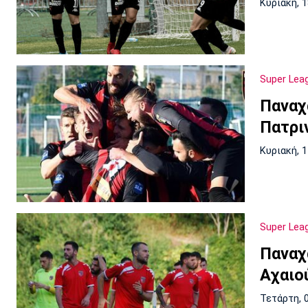
Κυριακή, 
Super Lea
Παναχα
Πατριν
Κυριακή, 
Super Lea
Παναχ
Αχαιο
Τετάρτη, 