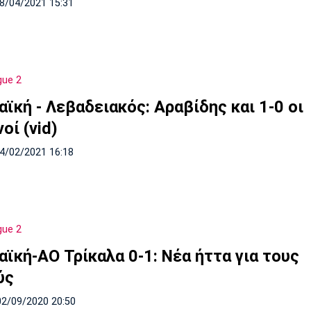
18/04/2021 15:31
gue 2
ϊκή - Λεβαδειακός: Αραβίδης και 1-0 οι
οί (vid)
14/02/2021 16:18
gue 2
αϊκή-ΑΟ Τρίκαλα 0-1: Νέα ήττα για τους
ύς
02/09/2020 20:50