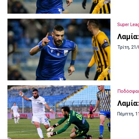
Super Lea
Λαμία
Τρίτη, 21/
Ποδόσφα
Λαμία
Πέμπτη, 1