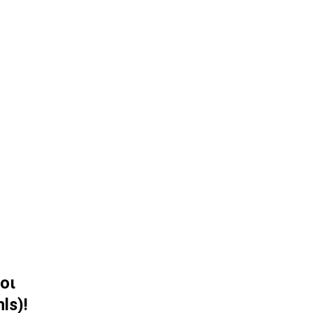
οι
ls)!