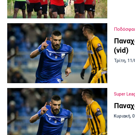
Ποδόσφαι
Παναχ
(vid)
Τρίτη, 11/
Super Lea
Παναχ
Κυριακή, 