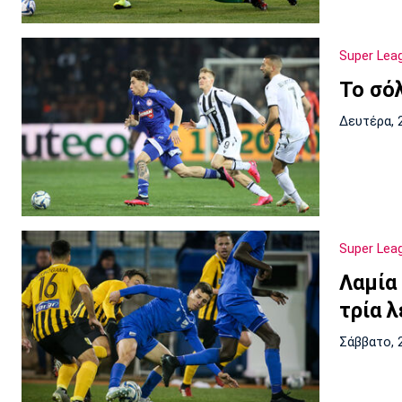
Super Lea
Το σό
Δευτέρα, 
Super Lea
Λαμία 
τρία λ
Σάββατο, 