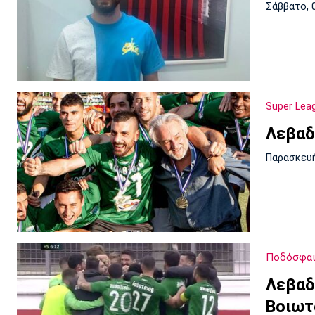
Σάββατο, 
Super Lea
Λεβαδ
Παρασκευή
Ποδόσφαι
Λεβαδ
Βοιωτο