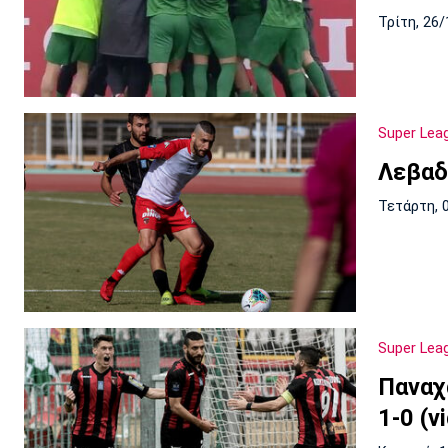
Τρίτη, 26/
Super Lea
Λεβαδ
Τετάρτη, 
Super Lea
Παναχα
1-0 (v