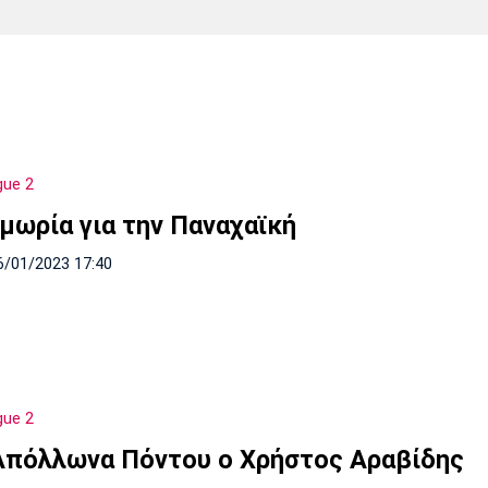
Χάντμπολ
Ηρακλής
Βόλος
Μπορούσια
Παρί Σεν
Ντόρτμουντ
Ζερμέν
gue 2
Πόρτο
Μπενφίκα
ιμωρία για την Παναχαϊκή
6/01/2023 17:40
gue 2
Απόλλωνα Πόντου ο Χρήστος Αραβίδης