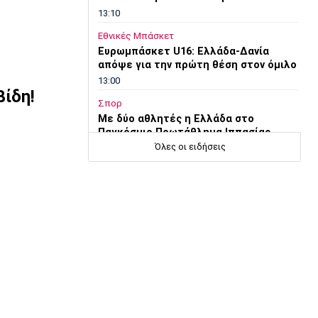
13:10
Εθνικές Μπάσκετ
Ευρωμπάσκετ U16: Ελλάδα-Δανία
απόψε για την πρώτη θέση στον όμιλο
13:00
βίδη!
Σπορ
Mε δύο αθλητές η Ελλάδα στο
Παγκόσμιο Πρωτάθλημα Ιππασίας
Όλες οι ειδήσεις
12:50
Super League 1
Ατρόμητος: Πρόβα τζενεράλε με
Λεβαδειακό
12:40
Super League 1
Παρουσίασε την τρίτη φανέλα του ο
ΟΦΗ (pic)
12:30
Super League 1