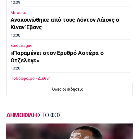
10:39
Μπάσκετ
Ανακοινώθηκε από τους Λόντον Λάιονς ο
Κίναν Έβανς
10:30
EuroLeague
«Παραμένει στον Ερυθρό Αστέρα ο
Οτζελέγε»
10:20
Ποδόσφαιρο - Διεθνή
«Έχει κλείσει καλά την πόρτα για την
Όλες οι ειδήσεις
παραχώρηση του Παυλίδη η Μπενφίκα»
10:10
Champions League
ΔΗΜΟΦΙΛΗ
ΣΤΟ ΦΩΣ
Ολυμπιακός: Μέσα Ρέτσος κι Έσε εν όψει
Ναϊμέγκεν
10:00