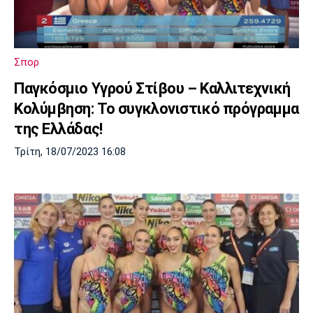
Μουσική
Στήλες
Πολιτισμός
Τραγούδια
Πρόγραμμα TV
Ιωνικός
Κηφισιά
Πανσερραϊκός
Σπορ
Cine Spot
Παγκόσμιο Υγρού Στίβου – Καλλιτεχνική
Running
Κολύμβηση: Το συγκλονιστικό πρόγραμμα
της Ελλάδας!
Media
Τρίτη, 18/07/2023 16:08
Μπαρτσελόνα
Ρεάλ
Ατλέτικο
Μαδρίτης
Μαδρίτης
Παρασκήνιο
Μάντσεστερ
Τσέλσι
Άρσεναλ
Γιουνάιτεντ