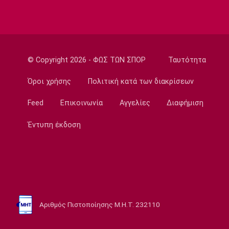
Ποδόσφαιρο - Διεθνή
Παίρνει τον Ρόναλντ Αραούχο η Λίβερπουλ
08:20
Εθνικές Μπάσκετ
© Copyright 2026 - ΦΩΣ ΤΩΝ ΣΠΟΡ
Ταυτότητα
Κροατία: Με Χεζόνια και Ζούμπατς στα
προκριματικά
Όροι χρήσης
Πολιτική κατά των διακρίσεων
08:10
Feed
Επικοινωνία
Αγγελίες
Διαφήμιση
Super League 1
ΠΑΟΚ σε Μεϊτέ: «Μείνε δυνατός, είμαστε
Έντυπη έκδοση
όλοι μαζί σου»
08:00
Ποδόσφαιρο - Διεθνή
Νέο σκάνδαλο με Ινφαντίνο: «Η UEFA
πλήρωσε εξαψήφιο ποσό σε πρώην
ερωμένη του!»
Αριθμός Πιστοποίησης Μ.Η.Τ. 232110
07:50