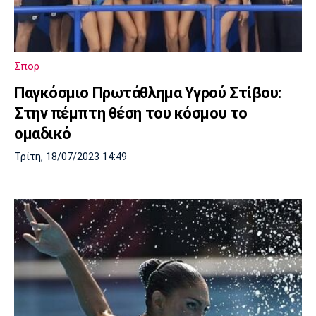
Λίβερπουλ
Μάντσεστερ
Γιουβέντους
Σίτι
Σπορ
Ίντερ
Μίλαν
Μπάγερν
Παγκόσμιο Πρωτάθλημα Υγρού Στίβου:
Στην πέμπτη θέση του κόσμου το
ομαδικό
Τρίτη, 18/07/2023 14:49
Μπορούσια
Παρί Σεν
Μαρσέιγ
Ντόρτμουντ
Ζερμέν
Μονακό
Ερυθρός
Τότεναμ
Αστέρας