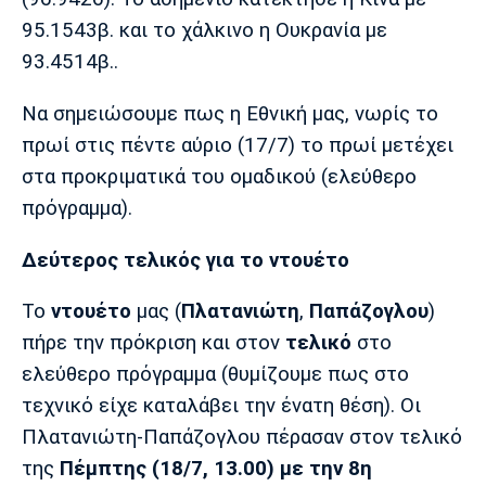
95.1543β. και το χάλκινο η Ουκρανία με
Πόρτο
Μπενφίκα
93.4514β..
Να σημειώσουμε πως η Εθνική μας, νωρίς το
πρωί στις πέντε αύριο (17/7) το πρωί μετέχει
στα προκριματικά του ομαδικού (ελεύθερο
πρόγραμμα).
Δεύτερος τελικός για το ντουέτο
Το
ντουέτο
μας (
Πλατανιώτη
,
Παπάζογλου
)
πήρε την πρόκριση και στον
τελικό
στο
ελεύθερο πρόγραμμα (θυμίζουμε πως στο
τεχνικό είχε καταλάβει την ένατη θέση). Οι
Πλατανιώτη-Παπάζογλου πέρασαν στον τελικό
της
Πέμπτης
(18/7, 13.00) με την 8η