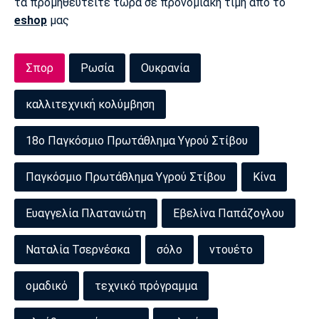
τα προμηθευτείτε τώρα σε προνομιακή τιμή από το
eshop
μας
Σπορ
Ρωσία
Ουκρανία
καλλιτεχνική κολύμβηση
18ο Παγκόσμιο Πρωτάθλημα Υγρού Στίβου
Παγκόσμιο Πρωτάθλημα Υγρού Στίβου
Κίνα
Ευαγγελία Πλατανιώτη
Εβελίνα Παπάζογλου
Ναταλία Τσερνέσκα
σόλο
ντουέτο
ομαδικό
τεχνικό πρόγραμμα