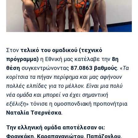
Μουσική
Στήλες
Πολιτισμός
Τραγούδια
Πρόγραμμα TV
Ιωνικός
Κηφισιά
Πανσερραϊκός
Cine Spot
Running
Στον
τελικό του ομαδικού (τεχνικό
πρόγραμμα)
η Εθνική μας κατέλαβε την
8η
Media
θέση
συγκεντρώνοντας
87.0863 βαθμούς
. «
Τα
Μπαρτσελόνα
Ρεάλ
Ατλέτικο
Μαδρίτης
Μαδρίτης
κορίτσια τα πήγαν περίφημα και μας αφήνουν
Παρασκήνιο
πολλές ελπίδες για το μέλλον. Είναι μια πολύ
νέα ομάδα και μπορεί να έχει σημαντική
εξέλιξη
» τόνισε η ομοσπονδιακή προπονήτρια
Μάντσεστερ
Τσέλσι
Άρσεναλ
Γιουνάιτεντ
Ναταλία Τσερνέσκα
.
Την ελληνική ομάδα αποτέλεσαν οι:
Φραγκάκη, Καραπαναγιώτου, Παπάζογλου,