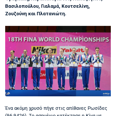
Λίβερπουλ
Μάντσεστερ
Γιουβέντους
Βασιλοπούλου, Γιαλαμά, Κουτσελίνη,
Σίτι
Ζουζούνη και Πλατανιώτη.
Ίντερ
Μίλαν
Μπάγερν
Μπορούσια
Παρί Σεν
Μαρσέιγ
Ντόρτμουντ
Ζερμέν
Μονακό
Ερυθρός
Τότεναμ
Αστέρας
Ένα ακόμη χρυσό πήγε στις απίθανες Ρωσίδες
(96.9426). Το ασημένιο κατέκτησε η Κίνα με