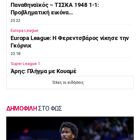
Παναθηναϊκός – ΤΣΣΚΑ 1948 1-1:
Προβληματική εικόνα…
23:22
Europa League
Europa League: Η Φερεντσβάρος νίκησε την
Γκόρνικ
23:18
Super League 1
Άρης: Πλήγμα με Κουαμέ
23:15
Όλες οι ειδήσεις
Champions League
Champions League: Προβάδισμα η
Φενέρμπαχτσε
ΔΗΜΟΦΙΛΗ
ΣΤΟ ΦΩΣ
23:02
Super League 2
Πήρε Αλμπάνη η ΑΕΛ Novibet
22:55