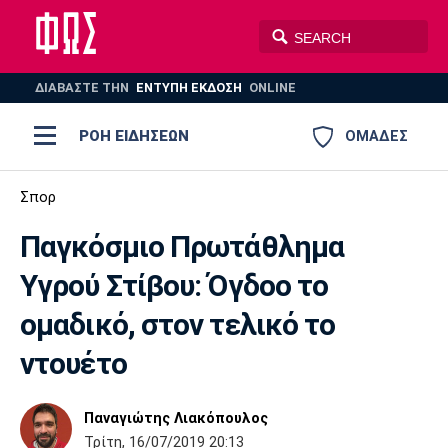
ΔΙΑΒΑΣΤΕ THN
ΕΝΤΥΠΗ ΕΚΔΟΣΗ
ONLINE
ΡΟΗ ΕΙΔΗΣΕΩΝ
ΟΜΑΔΕΣ
Ποδόσφαιρο
Σπορ
ΠΟΔΟΣΦΑΙΡΟ
ΜΠΑΣΚΕΤ
Παγκόσμιο Πρωτάθλημα
Super League 1
Μπάσκετ
ΒΟΛΕΪ
ΠΟΛΟ
ΣΠΟΡ
Υγρού Στίβου: Όγδοο το
Ολυμπιακός
ΑΕΚ
ΠΑΟΚ
Super League 2
Ελλάδα
Ολυμπιακοί Αγώνες
ομαδικό, στον τελικό το
AUTO-MOTO
PLUS
Γ Εθνική
Εθνική
Βόλεϊ
ντουέτο
Ελλάδα
EuroLeague
Πόλο
Παναθηναϊκός
Ατρόμητος
Πανιώνιος
Παναγιώτης Λιακόπουλος
Τρίτη, 16/07/2019 20:13
Champions League
ΝΒΑ
Τένις