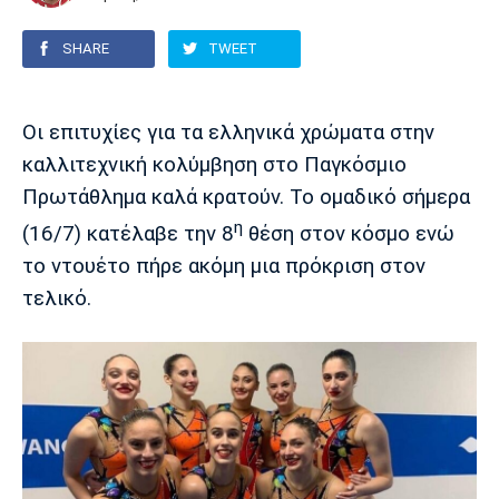
SHARE
TWEET
Europa League
Α Γυναικών
Σπορ
Αστέρας
ΠΑΣ Γιάννινα
Λεβαδειακός
Τρίπολης
Conference League
Champions League
Στίβος
Auto-Moto
Οι επιτυχίες για τα ελληνικά χρώματα στην
καλλιτεχνική κολύμβηση στο Παγκόσμιο
Διεθνή
Κύπελλο
Γυμναστική
Αυτοκίνητο
Tech
Πρωτάθλημα καλά κρατούν. Το ομαδικό σήμερα
Παναιτωλικός
Λαμία
ΑΕΛ
Euro
EuroCup
Κολύμβηση
Formula 1
Gaming
Plus
η
(16/7) κατέλαβε την 8
θέση στον κόσμο ενώ
το ντουέτο πήρε ακόμη μια πρόκριση στον
Εθνικές Ομάδες
Basket League
Χάντμπολ
Μοτοσυκλέτα
Gadgets
Θέατρο
Blogs
τελικό.
Κύπελλο
Α2 Μπάσκετ
Smartphones
Σινεμά
Η Εφημερίδα
Απόλλων
Άρης
ΟΦΗ
Σμύρνης
Διαιτησία
FIBA World Cup 2023
Ευ ζην
Πρωτοσέλιδα
Ποδόσφαιρο Γυναικών
Βιβλίο
Έντυπη έκδοση
Παναχαϊκή
Ηρακλής
Βόλος