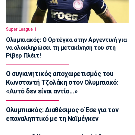
ομοσπονδίες και η στήριξη σε Ινφαντίνο
11:11
Παρασκήνιο
Όταν ο Στραβίνσκι διασκέδαζε με τη
Super League 1
μουσική του Τσάρλι Πάρκερ
Ολυμπιακός: Ο Ορτέγκα στην Αργεντινή για
11:05
να ολοκληρώσει τη μετακίνηση του στη
NBA
Ρίβερ Πλέιτ!
Ο Γουόκερ επέστρεψε στο ΝΒΑ
10:50
Ο συγκινητικός αποχαιρετισμός του
EuroLeague
Κωνσταντή Τζολάκη στον Ολυμπιακό:
Χάποελ Τελ Αβίβ: Ανακοίνωσε τον
Μπουρντιλόν
«Αυτό δεν είναι αντίο...»
10:35
EuroLeague
Ολυμπιακός: Διαθέσιμος ο Έσε για τον
Χεζόνια: Το «αντίο» στη Ρεάλ Μαδρίτης
επαναληπτικό με τη Ναϊμέγκεν
10:20
Conference League