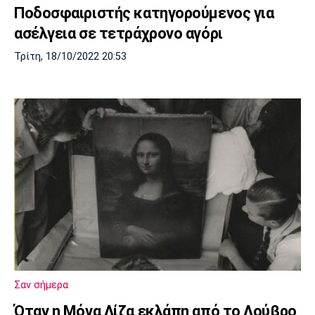
Ποδοσφαιριστής κατηγορούμενος για
Πόρτο
Μπενφίκα
ασέλγεια σε τετράχρονο αγόρι
Τρίτη, 18/10/2022 20:53
Σαν σήμερα
Όταν η Μόνα Λίζα εκλάπη από το Λούβρο