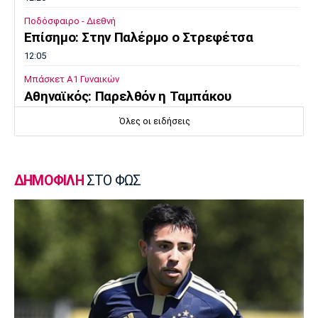
Ποδόσφαιρο - Διεθνή
Επίσημο: Στην Παλέρμο ο Στρεφέτσα
12:05
Μπάσκετ Α1 Γυναικών
Αθηναϊκός: Παρελθόν η Ταμπάκου
11:50
Όλες οι ειδήσεις
EuroLeague
Dubai BC: Πήρε τον Σενγκέλια
11:35
ΔΗΜΟΦΙΛΗ
ΣΤΟ ΦΩΣ
Στίβος
Παγκόσμιο Πρωτάθλημα Κ20: Ο Κανοντζιάν
δέκατος στον τελικό, ρεκόρ και πρόκριση
για τη Σαμολοδά
11:20
Ποδόσφαιρο - Εθνικές Ομάδες
FIFA: Η «συγγνώμη» προς τις 211