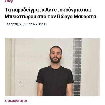
Σπορ
Λίβερπουλ
Μάντσεστερ
Γιουβέντους
Σίτι
Τα παραδείγματα Αντετοκούνμπο και
Μπεκατώρου από τον Γιώργο Μαυρωτά
Τετάρτη, 26/10/2022 19:35
Ίντερ
Μίλαν
Μπάγερν
Μπορούσια
Παρί Σεν
Μαρσέιγ
Ντόρτμουντ
Ζερμέν
Μονακό
Ερυθρός
Τότεναμ
Αστέρας
Επικαιρότητα