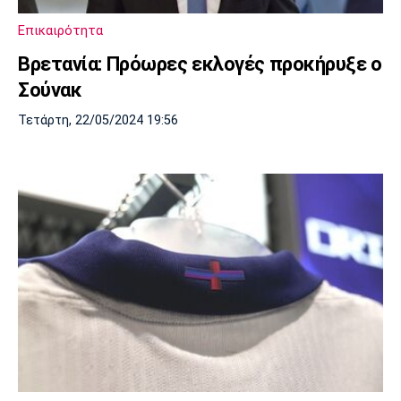
Λίβερπουλ
Μάντσεστερ
Γιουβέντους
Σίτι
Επικαιρότητα
Βρετανία: Πρόωρες εκλογές προκήρυξε ο
Σούνακ
Ίντερ
Μίλαν
Μπάγερν
Τετάρτη, 22/05/2024 19:56
Μπορούσια
Παρί Σεν
Μαρσέιγ
Ντόρτμουντ
Ζερμέν
Μονακό
Ερυθρός
Τότεναμ
Αστέρας