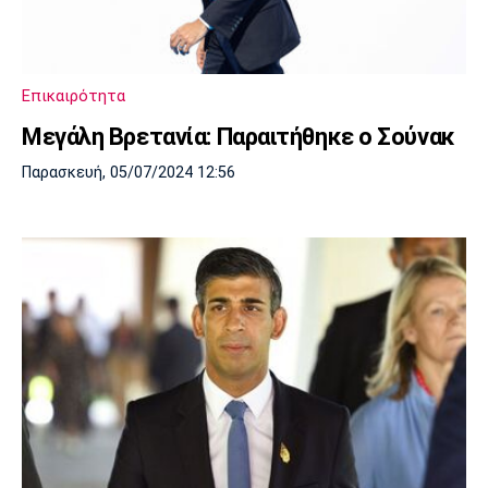
Μουσική
Στήλες
Πολιτισμός
Τραγούδια
Πρόγραμμα TV
Ιωνικός
Κηφισιά
Πανσερραϊκός
Επικαιρότητα
Cine Spot
Μεγάλη Βρετανία: Παραιτήθηκε ο Σούνακ
Running
Παρασκευή, 05/07/2024 12:56
Media
Μπαρτσελόνα
Ρεάλ
Ατλέτικο
Μαδρίτης
Μαδρίτης
Παρασκήνιο
Μάντσεστερ
Τσέλσι
Άρσεναλ
Γιουνάιτεντ