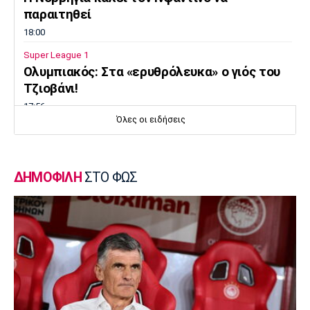
παραιτηθεί
18:00
Super League 1
Ολυμπιακός: Στα «ερυθρόλευκα» ο γιός του
Τζιοβάνι!
17:56
Όλες οι ειδήσεις
Super League 2
Στον Πανσερραϊκό ο Μπίτζιος
17:45
ΔΗΜΟΦΙΛΗ
ΣΤΟ ΦΩΣ
Super League 1
Γιαννούλης: «Δεν βλέπω την... ώρα να παίξω»
(vid)
17:30
Βόλεϊ Ευρώπη
Φιλική ήττα της Εθνικής γυναικών από την
Ιταλία
17:15