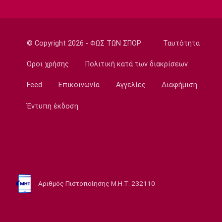
Ενδιαφέρον της Μάλαγα για Μπόλομποϊ
22:52
Στίβος
© Copyright 2026 - ΦΩΣ ΤΩΝ ΣΠΟΡ
Ταυτότητα
Παγκόσμιο Κ20: Πανελλήνιο ρεκόρ η
Μπακογιάννη, στον τελικό της σφυροβολίας
Όροι χρήσης
Πολιτική κατά των διακρίσεων
η Τσερνόβα
22:49
Feed
Επικοινωνία
Αγγελίες
Διαφήμιση
Super League 1
Έντυπη έκδοση
Αστέρας Τρίπολης: Εύκολη νίκη με 2-0 επί
του Πύργου
22:47
Βόλεϊ
Δεύτερη σερί ήττά για την Εθνική Γυναικών
από την Σουηδία
Αριθμός Πιστοποίησης Μ.Η.Τ. 232110
22:45
Ποδόσφαιρο - Διεθνή
Κύπρος: Ποδοσφαιριστές μπορούν να γίνουν