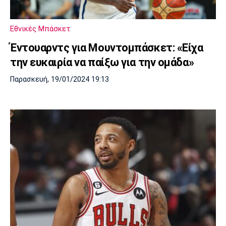
Μουσική
Στήλες
Πολιτισμός
Τραγούδια
Πρόγραμμα TV
Εθνικές Μπάσκετ
Ιωνικός
Κηφισιά
Πανσερραϊκός
Έντουαρντς για Μουντομπάσκετ: «Είχα
Cine Spot
την ευκαιρία να παίξω για την ομάδα»
Running
Παρασκευή, 19/01/2024 19:13
Media
Μπαρτσελόνα
Ρεάλ
Ατλέτικο
Μαδρίτης
Μαδρίτης
Παρασκήνιο
Μάντσεστερ
Τσέλσι
Άρσεναλ
Γιουνάιτεντ