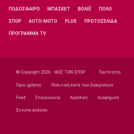
Γ Εθνική
Λαζάνης: «Στόχος του ΠΑΣ Γιάννινα η
ΠΟΔΟΣΦΑΙΡΟ
ΜΠΑΣΚΕΤ
ΒΟΛΕΪ
ΠΟΛΟ
επιστροφή στη Β’ Εθνική»
ΣΠΟΡ
AUTO-MOTO
PLUS
ΠΡΩΤΟΣΕΛΙΔΑ
14:05
ΠΡΟΓΡΑΜΜΑ TV
Εθνικές Μπάσκετ
Eurobasket U16: Τζάμπολ στα Ιωάννινα
13:50
EuroLeague
Μακάμπι Τελ Αβίβ: Ενισχύθηκε με τον
Μπέικοτ
© Copyright 2026 - ΦΩΣ ΤΩΝ ΣΠΟΡ
Ταυτότητα
13:35
Όροι χρήσης
Πολιτική κατά των διακρίσεων
Super League 1
Βιτάλις: «Θα δώσω τα πάντα για την ΑΕΚ»
Feed
Επικοινωνία
Αγγελίες
Διαφήμιση
13:20
Έντυπη έκδοση
Στοίχημα
ΦΩΣ στο Στοίχημα: Ανώτερη η Κραϊόβα
13:05