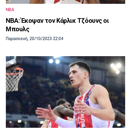
Λίβερπουλ
Μάντσεστερ
Γιουβέντους
Σίτι
NBA
NBA: Έκοψαν τον Κάρλικ Τζόουνς οι
Μπουλς
Ίντερ
Μίλαν
Μπάγερν
Παρασκευή, 20/10/2023 22:04
Μπορούσια
Παρί Σεν
Μαρσέιγ
Ντόρτμουντ
Ζερμέν
Μονακό
Ερυθρός
Τότεναμ
Αστέρας