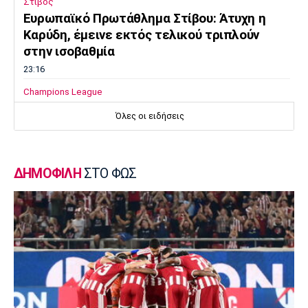
Στίβος
Ευρωπαϊκό Πρωτάθλημα Στίβου: Άτυχη η
Καρύδη, έμεινε εκτός τελικού τριπλούν
στην ισοβαθμία
23:16
Champions League
Ολυμπιακός: Οι αναλύσεις πηγαίνουν
Όλες οι ειδήσεις
περίπατο σε ματς όπως στο Ναϊμέγκεν
23:15
Στίβος
ΔΗΜΟΦΙΛΗ
ΣΤΟ ΦΩΣ
Παγκόσμιο Πρωτάθλημα Κ20: Η πιο
επιτυχημένη ελληνική παρουσία στην
ιστορία της διοργάνωσης
23:05
Μουσική
«Διάλογοι μέσα στο χρόνο»
22:50