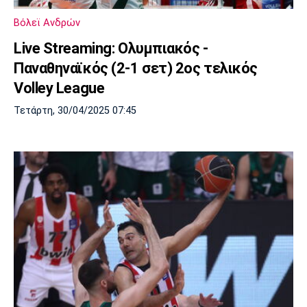
Λίβερπουλ
Μάντσεστερ
Γιουβέντους
Σίτι
Βόλεϊ Ανδρών
Live Streaming: Ολυμπιακός -
Παναθηναϊκός (2-1 σετ) 2ος τελικός
Volley League
Ίντερ
Μίλαν
Μπάγερν
Τετάρτη, 30/04/2025 07:45
Μπορούσια
Παρί Σεν
Μαρσέιγ
Ντόρτμουντ
Ζερμέν
Μονακό
Ερυθρός
Τότεναμ
Αστέρας