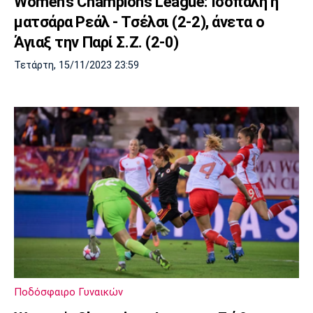
Women's Champions League: Ισόπαλη η
ματσάρα Ρεάλ - Τσέλσι (2-2), άνετα ο
Άγιαξ την Παρί Σ.Ζ. (2-0)
Τετάρτη, 15/11/2023 23:59
Ποδόσφαιρο Γυναικών