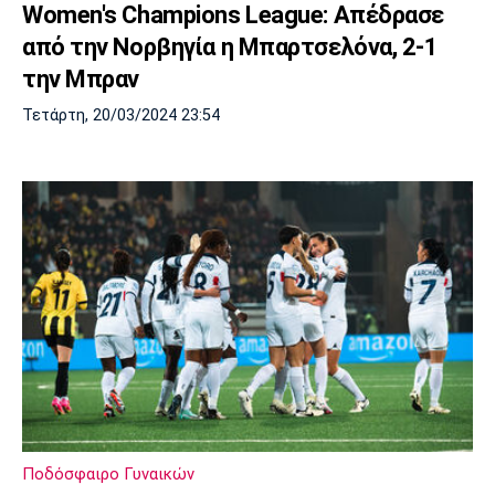
Women's Champions League: Απέδρασε
από την Νορβηγία η Μπαρτσελόνα, 2-1
την Μπραν
Τετάρτη, 20/03/2024 23:54
Ποδόσφαιρο Γυναικών