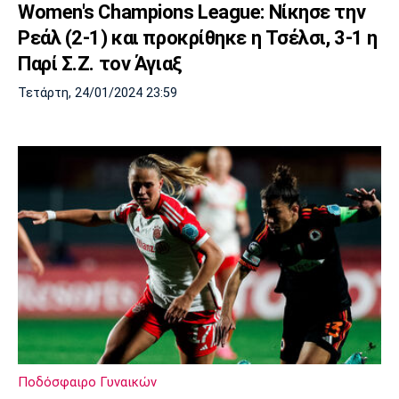
Women's Champions League: Νίκησε την
Ρεάλ (2-1) και προκρίθηκε η Τσέλσι, 3-1 η
Παρί Σ.Ζ. τον Άγιαξ
Τετάρτη, 24/01/2024 23:59
Ποδόσφαιρο Γυναικών