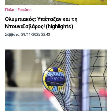
Πόρτο
Μπενφίκα
Πόλο - Ευρώπη
Ολυμπιακός: Υπέταξαν και τη
Ντουναϊσβάρος! (highlights)
Σάββατο, 29/11/2025 22:43