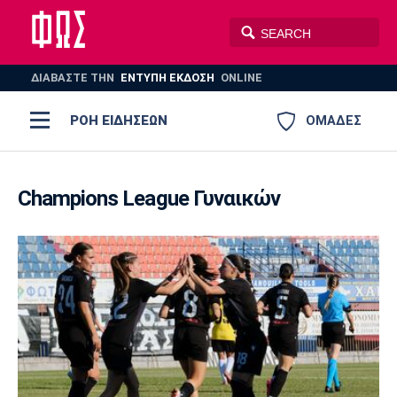
ΔΙΑΒΑΣΤΕ THN
ΕΝΤΥΠΗ ΕΚΔΟΣΗ
ONLINE
ΡΟΗ ΕΙΔΗΣΕΩΝ
ΟΜΑΔΕΣ
Ποδόσφαιρο
ΠΟΔΟΣΦΑΙΡΟ
ΜΠΑΣΚΕΤ
Champions League Γυναικών
Super League 1
Μπάσκετ
ΒΟΛΕΪ
ΠΟΛΟ
ΣΠΟΡ
Ολυμπιακός
ΑΕΚ
ΠΑΟΚ
Super League 2
Ελλάδα
Ολυμπιακοί Αγώνες
AUTO-MOTO
PLUS
Γ Εθνική
Εθνική
Βόλεϊ
Ελλάδα
EuroLeague
Πόλο
Παναθηναϊκός
Ατρόμητος
Πανιώνιος
Champions League
ΝΒΑ
Τένις