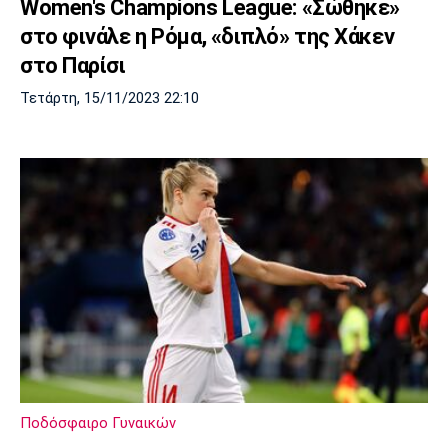
Women's Champions League: «Σώθηκε»
στο φινάλε η Ρόμα, «διπλό» της Χάκεν
στο Παρίσι
Τετάρτη, 15/11/2023 22:10
Ποδόσφαιρο Γυναικών