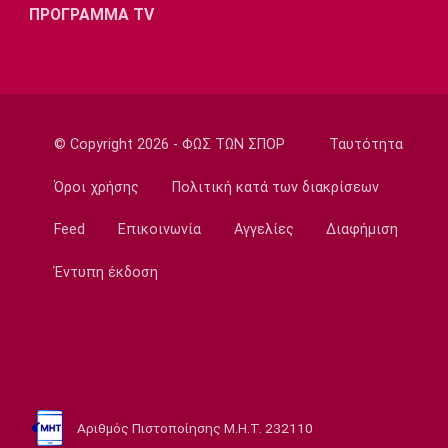
ΠΡΟΓΡΑΜΜΑ TV
Τζολάκη
18:32
Εθνικές Μπάσκετ
Eurobasket U18: Με ανατροπή η Ελλάδα, 67-
65 τη Βουλγαρία
© Copyright 2026 - ΦΩΣ ΤΩΝ ΣΠΟΡ
Ταυτότητα
18:15
Βόλεϊ
Όροι χρήσης
Πολιτική κατά των διακρίσεων
ΕΟΠΕ: Τίμησε τον Κούβελο σε μια ξεχωριστή
Feed
Επικοινωνία
Αγγελίες
Διαφήμιση
βραδιά
18:00
Έντυπη έκδοση
Ποδόσφαιρο - Εθνικές Ομάδες
Νότια Κορέα: Η ομοσπονδία ζήτησε
συγγνώμη για την καταγγελία
17:45
Στίβος
Παγκόσμιο Πρωτάθλημα Κ20: Πέμπτη θέση
Αριθμός Πιστοποίησης Μ.Η.Τ. 232110
για τον Τζαμτζή