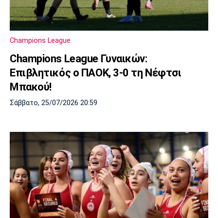
Europa League
Α Γυναικών
Σπορ
Αστέρας
ΠΑΣ Γιάννινα
Λεβαδειακός
Τρίπολης
Champions League
Conference League
Champions League
Στίβος
Auto-Moto
Champions League Γυναικών:
Επιβλητικός ο ΠΑΟΚ, 3-0 τη Νέφτσι
Διεθνή
Κύπελλο
Γυμναστική
Αυτοκίνητο
Tech
Μπακού!
Παναιτωλικός
Λαμία
ΑΕΛ
Euro
EuroCup
Κολύμβηση
Formula 1
Gaming
Plus
Σάββατο, 25/07/2026 20:59
Εθνικές Ομάδες
Basket League
Χάντμπολ
Μοτοσυκλέτα
Gadgets
Θέατρο
Blogs
Κύπελλο
Α2 Μπάσκετ
Smartphones
Σινεμά
Η Εφημερίδα
Απόλλων
Άρης
ΟΦΗ
Σμύρνης
Διαιτησία
FIBA World Cup 2023
Ευ ζην
Πρωτοσέλιδα
Ποδόσφαιρο Γυναικών
Βιβλίο
Έντυπη έκδοση
Παναχαϊκή
Ηρακλής
Βόλος