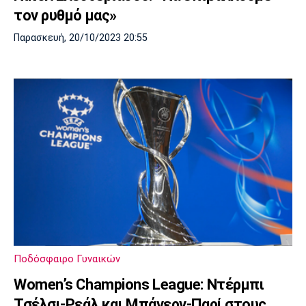
τον ρυθμό μας»
Παρασκευή, 20/10/2023 20:55
Ποδόσφαιρο Γυναικών
Women’s Champions League: Ντέρμπι
Τσέλσι-Ρεάλ και Μπάγερν-Παρί στους