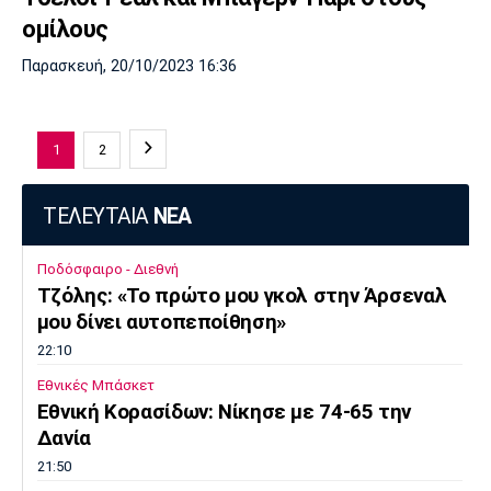
ομίλους
Παρασκευή, 20/10/2023 16:36
1
2
ΤΕΛΕΥΤΑΙΑ
ΝΕΑ
Ποδόσφαιρο - Διεθνή
Τζόλης: «Το πρώτο μου γκολ στην Άρσεναλ
μου δίνει αυτοπεποίθηση»
22:10
Εθνικές Μπάσκετ
Εθνική Κορασίδων: Νίκησε με 74-65 την
Δανία
21:50