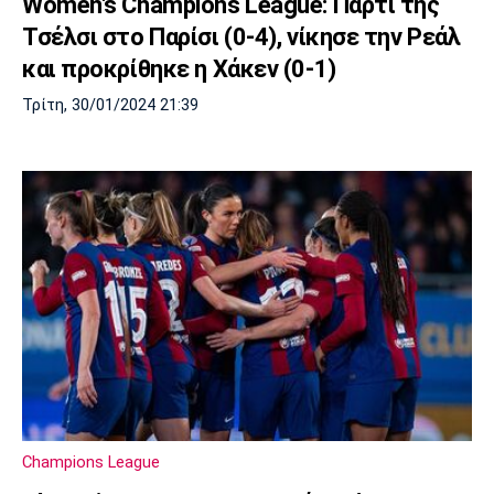
Women's Champions League: Πάρτι της
Τσέλσι στο Παρίσι (0-4), νίκησε την Ρεάλ
και προκρίθηκε η Χάκεν (0-1)
Τρίτη, 30/01/2024 21:39
Champions League