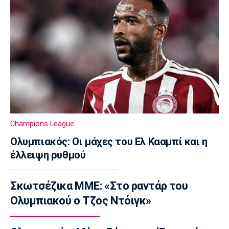
20:32
Ποδόσφαιρο - Διεθνή
Διαψεύδει ο Ινφαντίνο τις καταγγελίες
20:30
Super League 1
Ατρόμητος: Επαγγελματικό συμβόλαιο για
τον Κώτση
20:15
Champions League
Champions League
ΠΑΟΚ – Μπραν 2-3: Εκτός συνέχειας από το
Ολυμπιακός: Οι μάχες του Ελ Κααμπί και η
Champions League οι γυναίκες του
έλλειψη ρυθμού
«δικέφαλου»
20:00
Σκωτσέζικα ΜΜΕ: «Στο ραντάρ του
Super League 1
Λεβαδειακός: Και επίσημα δικός του ο
Ολυμπιακού ο Τζος Ντόιγκ»
Εντιαγέ
19:45