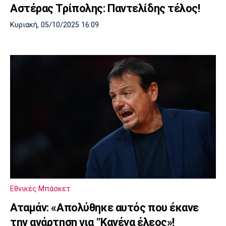
Αστέρας Τρίπολης: Παντελίδης τέλος!
Πόρτο
Μπενφίκα
Κυριακή, 05/10/2025 16:09
Εθνικές Μπάσκετ
Αταμάν: «Απολύθηκε αυτός που έκανε
την ανάρτηση για “Κανένα έλεος»!