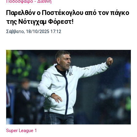
Ποδόσφαιρο - Διεθνή
Λίβερπουλ
Μάντσεστερ
Γιουβέντους
Σίτι
Παρελθόν ο Ποστέκογλου από τον πάγκο
της Νότιγχαμ Φόρεστ!
Σάββατο, 18/10/2025 17:12
Ίντερ
Μίλαν
Μπάγερν
Μπορούσια
Παρί Σεν
Μαρσέιγ
Ντόρτμουντ
Ζερμέν
Μονακό
Ερυθρός
Τότεναμ
Αστέρας
Super League 1