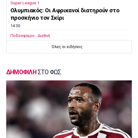
Super League 1
Ολυμπιακός: Οι Αφρικανοί διατηρούν στο
προσκήνιο τον Σκίρι
14:30
Ποδόσφαιρο - Διεθνή
Ολοκληρώνει τη μεταγραφή του Ντιομαντέ
Όλες οι ειδήσεις
η Νότιγχαμ
14:20
Super League 1
ΔΗΜΟΦΙΛΗ
ΣΤΟ ΦΩΣ
Παναθηναϊκός: Σε φουλ ρυθμούς ο Λιβάι
14:10
Super League 1
«Παίρνει Ντίκμαν ο ΟΦΗ»
14:00
Επικαιρότητα
Γαύδος: Επιχείρηση διάσωσης 31χρονης
τουρίστριας από δύσβατη περιοχή