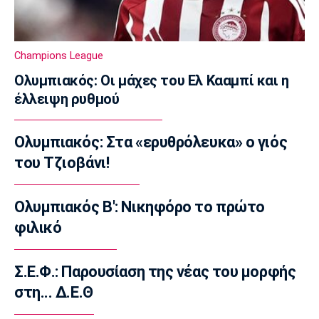
13:50
Ποδόσφαιρο - Διεθνή
Σιμεόνε για Άλβαρες: «Ο σύλλογος έχει
Champions League
πάρει την απόφασή του»
Ολυμπιακός: Οι μάχες του Ελ Κααμπί και η
13:40
έλλειψη ρυθμού
Εθνικές Μπάσκετ
Μπάρλος: «Χάσαμε από δικά μας λάθη»
Ολυμπιακός: Στα «ερυθρόλευκα» ο γιός
13:30
του Τζιοβάνι!
EuroLeague
«Παραμένει στη Βιλερμπάν ο Μπολομπόι»
13:20
Ολυμπιακός Β': Νικηφόρο το πρώτο
φιλικό
Τένις
Αποκλεισμός της Μαρίας Σάκκαρη από το
τουρνουά του Τορόντο
Σ.Ε.Φ.: Παρουσίαση της νέας του μορφής
13:10
στη... Δ.Ε.Θ
Εθνικές Μπάσκετ
Ευρωμπάσκετ U16: Ελλάδα-Δανία απόψε για