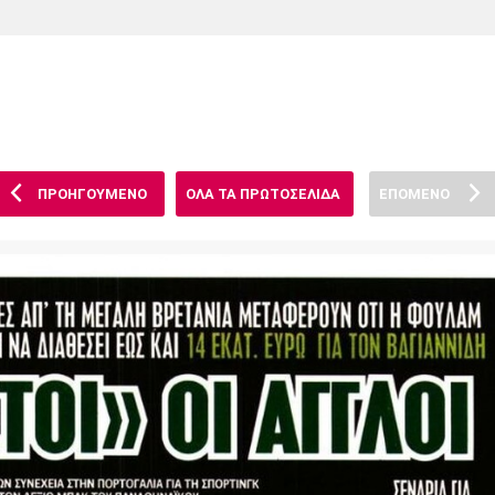
Χάντμπολ
Ηρακλής
Βόλος
Μπορούσια
Παρί Σεν
Ντόρτμουντ
Ζερμέν
ΠΡΟΗΓΟΥΜΕΝΟ
ΟΛΑ ΤΑ ΠΡΩΤΟΣΕΛΙΔΑ
ΕΠΟΜΕΝΟ
Πόρτο
Μπενφίκα