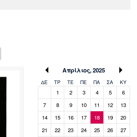
Media
Παρασκήνιο
Μαρσέιγ
Μονακό
Ερυθρός
Τότεναμ
Πρόγραμμα TV
Αστέρας
Απρίλιος, 2025
ΔΕ
ΤΡ
TΕ
ΠΕ
ΠΑ
ΣΑ
ΚΥ
1
2
3
4
5
6
7
8
9
10
11
12
13
14
15
16
17
18
19
20
21
22
23
24
25
26
27