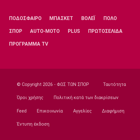
Λίβερπουλ
Μάντσεστερ
Γιουβέντους
Σίτι
ΠΟΔΟΣΦΑΙΡΟ
ΜΠΑΣΚΕΤ
ΒΟΛΕΪ
ΠΟΛΟ
ΣΠΟΡ
AUTO-MOTO
PLUS
ΠΡΩΤΟΣΕΛΙΔΑ
Ίντερ
Μίλαν
Μπάγερν
ΠΡΟΓΡΑΜΜΑ TV
Μπορούσια
Παρί Σεν
Μαρσέιγ
Ντόρτμουντ
Ζερμέν
© Copyright 2026 - ΦΩΣ ΤΩΝ ΣΠΟΡ
Ταυτότητα
Όροι χρήσης
Πολιτική κατά των διακρίσεων
Feed
Επικοινωνία
Αγγελίες
Διαφήμιση
Μονακό
Ερυθρός
Τότεναμ
Αστέρας
Έντυπη έκδοση