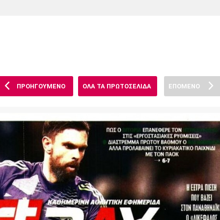
Χάντμπολ
Ηρακλής
Βόλος
Μπορούσια
Παρί Σεν
Ντόρτμουντ
Ζερμέν
ΠΡΟΗΓΟΥΜΕΝΟ
ΟΛΑ ΤΑ ΠΡΩΤΟΣΕΛΙΔΑ
ΕΠΟΜΕΝΟ
Πόρτο
Μπενφίκα