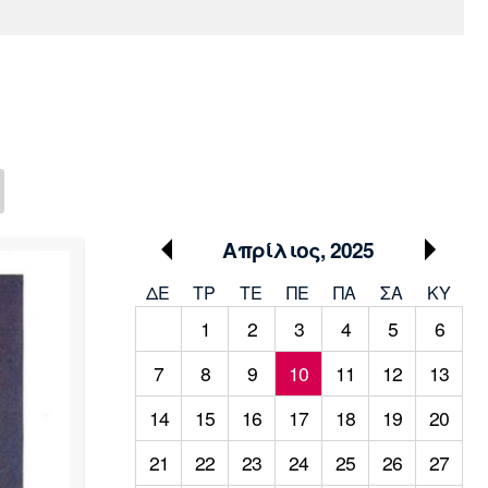
Media
Παρασκήνιο
Μαρσέιγ
Μονακό
Ερυθρός
Τότεναμ
Πρόγραμμα TV
Αστέρας
Απρίλιος, 2025
ΔΕ
ΤΡ
TΕ
ΠΕ
ΠΑ
ΣΑ
ΚΥ
1
2
3
4
5
6
7
8
9
10
11
12
13
14
15
16
17
18
19
20
21
22
23
24
25
26
27