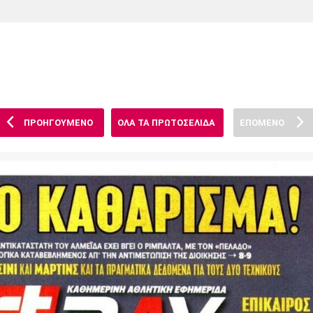
Χάντμπολ
Ηρακλής
Βόλος
Μπορούσια
Παρί Σεν
Ντόρτμουντ
Ζερμέν
ΠΡΟΗΓΟΥΜΕΝΟ
ΟΛΑ ΤΑ ΠΡΩΤΟΣΕΛΙΔΑ
ΕΠΟΜΕΝΟ
Πόρτο
Μπενφίκα