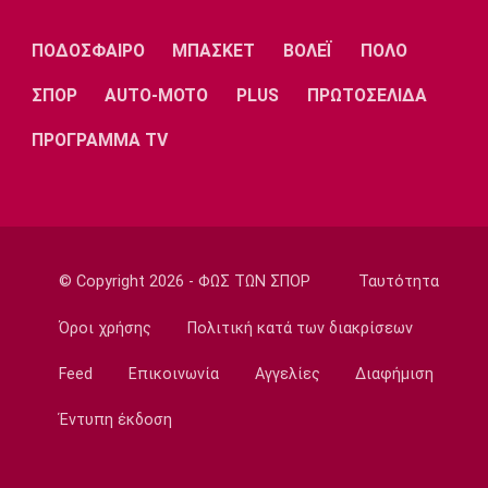
Λίβερπουλ
Μάντσεστερ
Γιουβέντους
Σίτι
ΠΟΔΟΣΦΑΙΡΟ
ΜΠΑΣΚΕΤ
ΒΟΛΕΪ
ΠΟΛΟ
ΣΠΟΡ
AUTO-MOTO
PLUS
ΠΡΩΤΟΣΕΛΙΔΑ
Ίντερ
Μίλαν
Μπάγερν
ΠΡΟΓΡΑΜΜΑ TV
Μπορούσια
Παρί Σεν
Μαρσέιγ
Ντόρτμουντ
Ζερμέν
© Copyright 2026 - ΦΩΣ ΤΩΝ ΣΠΟΡ
Ταυτότητα
Όροι χρήσης
Πολιτική κατά των διακρίσεων
Feed
Επικοινωνία
Αγγελίες
Διαφήμιση
Μονακό
Ερυθρός
Τότεναμ
Αστέρας
Έντυπη έκδοση