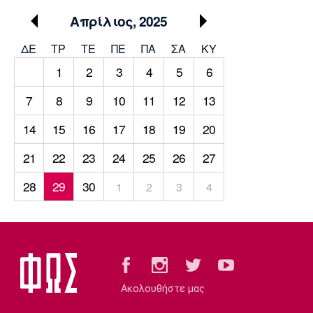
Μουσική
Στήλες
Απρίλιος, 2025
Πολιτισμός
Τραγούδια
Πρόγραμμα TV
ΔΕ
ΤΡ
TΕ
ΠΕ
ΠΑ
ΣΑ
ΚΥ
Ιωνικός
Κηφισιά
Πανσερραϊκός
1
2
3
4
5
6
Cine Spot
7
8
9
10
11
12
13
Running
14
15
16
17
18
19
20
Media
21
22
23
24
25
26
27
Μπαρτσελόνα
Ρεάλ
Ατλέτικο
Μαδρίτης
Μαδρίτης
Παρασκήνιο
28
29
30
1
2
3
4
Μάντσεστερ
Τσέλσι
Άρσεναλ
Γιουνάιτεντ
Ακολουθήστε μας