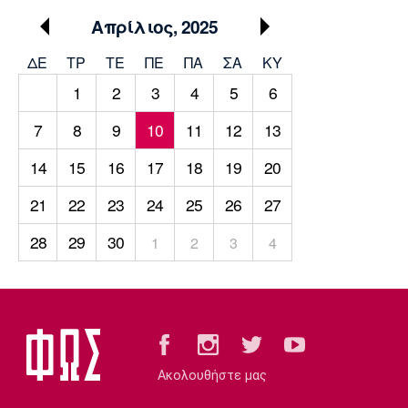
Μουσική
Στήλες
Απρίλιος, 2025
Πολιτισμός
Τραγούδια
Πρόγραμμα TV
ΔΕ
ΤΡ
TΕ
ΠΕ
ΠΑ
ΣΑ
ΚΥ
Ιωνικός
Κηφισιά
Πανσερραϊκός
1
2
3
4
5
6
Cine Spot
7
8
9
10
11
12
13
Running
14
15
16
17
18
19
20
Media
21
22
23
24
25
26
27
Μπαρτσελόνα
Ρεάλ
Ατλέτικο
Μαδρίτης
Μαδρίτης
Παρασκήνιο
28
29
30
1
2
3
4
Μάντσεστερ
Τσέλσι
Άρσεναλ
Γιουνάιτεντ
Ακολουθήστε μας