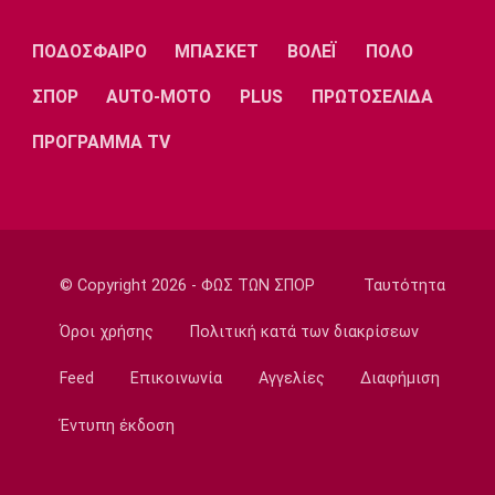
Λίβερπουλ
Μάντσεστερ
Γιουβέντους
Σίτι
ΠΟΔΟΣΦΑΙΡΟ
ΜΠΑΣΚΕΤ
ΒΟΛΕΪ
ΠΟΛΟ
ΣΠΟΡ
AUTO-MOTO
PLUS
ΠΡΩΤΟΣΕΛΙΔΑ
Ίντερ
Μίλαν
Μπάγερν
ΠΡΟΓΡΑΜΜΑ TV
Μπορούσια
Παρί Σεν
Μαρσέιγ
Ντόρτμουντ
Ζερμέν
© Copyright 2026 - ΦΩΣ ΤΩΝ ΣΠΟΡ
Ταυτότητα
Όροι χρήσης
Πολιτική κατά των διακρίσεων
Feed
Επικοινωνία
Αγγελίες
Διαφήμιση
Μονακό
Ερυθρός
Τότεναμ
Αστέρας
Έντυπη έκδοση