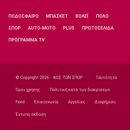
Λίβερπουλ
Μάντσεστερ
Γιουβέντους
Σίτι
ΠΟΔΟΣΦΑΙΡΟ
ΜΠΑΣΚΕΤ
ΒΟΛΕΪ
ΠΟΛΟ
ΣΠΟΡ
AUTO-MOTO
PLUS
ΠΡΩΤΟΣΕΛΙΔΑ
Ίντερ
Μίλαν
Μπάγερν
ΠΡΟΓΡΑΜΜΑ TV
Μπορούσια
Παρί Σεν
Μαρσέιγ
Ντόρτμουντ
Ζερμέν
© Copyright 2026 - ΦΩΣ ΤΩΝ ΣΠΟΡ
Ταυτότητα
Όροι χρήσης
Πολιτική κατά των διακρίσεων
Feed
Επικοινωνία
Αγγελίες
Διαφήμιση
Μονακό
Ερυθρός
Τότεναμ
Αστέρας
Έντυπη έκδοση