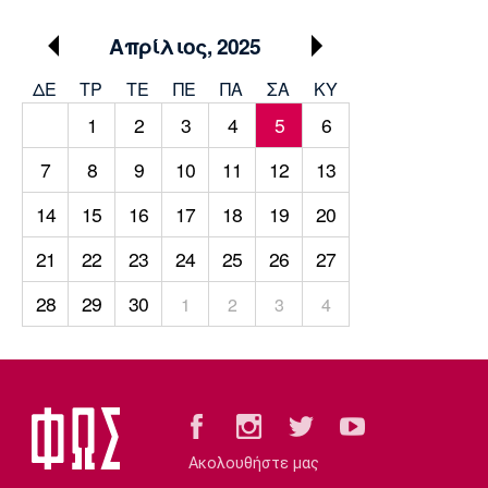
Μουσική
Στήλες
Απρίλιος, 2025
Πολιτισμός
Τραγούδια
Πρόγραμμα TV
ΔΕ
ΤΡ
TΕ
ΠΕ
ΠΑ
ΣΑ
ΚΥ
Ιωνικός
Κηφισιά
Πανσερραϊκός
Cine Spot
1
2
3
4
5
6
Running
7
8
9
10
11
12
13
14
15
16
17
18
19
20
Media
Μπαρτσελόνα
Ρεάλ
Ατλέτικο
21
22
23
24
25
26
27
Μαδρίτης
Μαδρίτης
Παρασκήνιο
28
29
30
1
2
3
4
Μάντσεστερ
Τσέλσι
Άρσεναλ
Γιουνάιτεντ
Ακολουθήστε μας