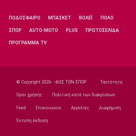
Λίβερπουλ
Μάντσεστερ
Γιουβέντους
Σίτι
ΠΟΔΟΣΦΑΙΡΟ
ΜΠΑΣΚΕΤ
ΒΟΛΕΪ
ΠΟΛΟ
ΣΠΟΡ
AUTO-MOTO
PLUS
ΠΡΩΤΟΣΕΛΙΔΑ
Ίντερ
Μίλαν
Μπάγερν
ΠΡΟΓΡΑΜΜΑ TV
Μπορούσια
Παρί Σεν
Μαρσέιγ
Ντόρτμουντ
Ζερμέν
© Copyright 2026 - ΦΩΣ ΤΩΝ ΣΠΟΡ
Ταυτότητα
Όροι χρήσης
Πολιτική κατά των διακρίσεων
Feed
Επικοινωνία
Αγγελίες
Διαφήμιση
Μονακό
Ερυθρός
Τότεναμ
Αστέρας
Έντυπη έκδοση