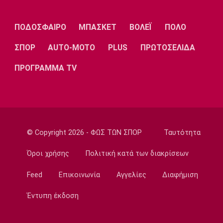
Λίβερπουλ
Μάντσεστερ
Γιουβέντους
Σίτι
ΠΟΔΟΣΦΑΙΡΟ
ΜΠΑΣΚΕΤ
ΒΟΛΕΪ
ΠΟΛΟ
ΣΠΟΡ
AUTO-MOTO
PLUS
ΠΡΩΤΟΣΕΛΙΔΑ
Ίντερ
Μίλαν
Μπάγερν
ΠΡΟΓΡΑΜΜΑ TV
Μπορούσια
Παρί Σεν
Μαρσέιγ
Ντόρτμουντ
Ζερμέν
© Copyright 2026 - ΦΩΣ ΤΩΝ ΣΠΟΡ
Ταυτότητα
Όροι χρήσης
Πολιτική κατά των διακρίσεων
Feed
Επικοινωνία
Αγγελίες
Διαφήμιση
Μονακό
Ερυθρός
Τότεναμ
Αστέρας
Έντυπη έκδοση