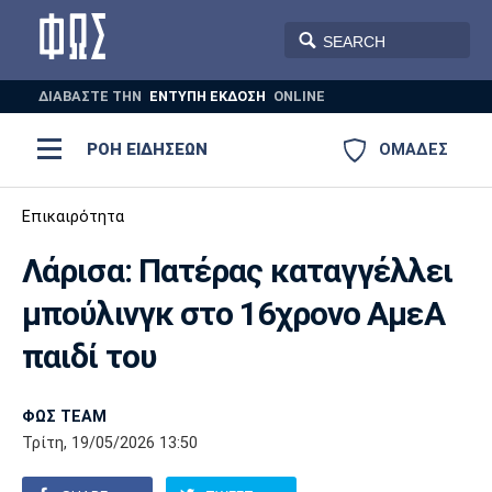
ΔΙΑΒΑΣΤΕ THN
ΕΝΤΥΠΗ ΕΚΔΟΣΗ
ONLINE
ΡΟΗ ΕΙΔΗΣΕΩΝ
ΟΜΑΔΕΣ
Ποδόσφαιρο
Επικαιρότητα
ΠΟΔΟΣΦΑΙΡΟ
ΜΠΑΣΚΕΤ
Λάρισα: Πατέρας καταγγέλλει
Super League 1
Μπάσκετ
ΒΟΛΕΪ
ΠΟΛΟ
ΣΠΟΡ
μπούλινγκ στο 16χρονο ΑμεΑ
Ολυμπιακός
ΑΕΚ
ΠΑΟΚ
Super League 2
Ελλάδα
Ολυμπιακοί Αγώνες
παιδί του
AUTO-MOTO
PLUS
Γ Εθνική
Εθνική
Βόλεϊ
ΦΩΣ TEAM
Ελλάδα
EuroLeague
Πόλο
Παναθηναϊκός
Ατρόμητος
Πανιώνιος
Τρίτη, 19/05/2026 13:50
Champions League
ΝΒΑ
Τένις