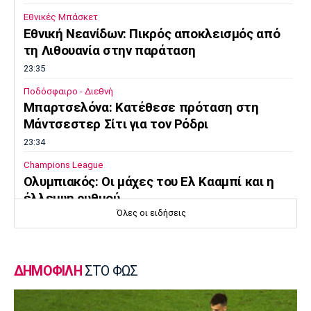
Εθνικές Μπάσκετ
Εθνική Νεανίδων: Πικρός αποκλεισμός από
τη Λιθουανία στην παράταση
23:35
Ποδόσφαιρο - Διεθνή
Μπαρτσελόνα: Κατέθεσε πρόταση στη
Μάντσεστερ Σίτι για τον Ρόδρι
23:34
Champions League
Ολυμπιακός: Οι μάχες του Ελ Κααμπί και η
έλλειψη ρυθμού
Όλες οι ειδήσεις
23:33
Ποδόσφαιρο - Διεθνή
Συνεχίζει στο MLS ο Σέρχι Ρομπέρτο
ΔΗΜΟΦΙΛΗ
ΣΤΟ ΦΩΣ
23:22
Στίβος