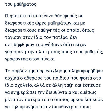
Λίβερπουλ
Μάντσεστερ
Γιουβέντους
του μαθήματος.
Σίτι
Περιστατικό που έγινε δύο φορές σε
διαφορετικές ώρες μαθημάτων και με
διαφορετικούς καθηγητές οι οποίοι όπως
Ίντερ
Μίλαν
Μπάγερν
τόνισαν στον ίδιο τον πατέρα, δεν
αντιλήφθηκαν τι συνέβαινε διότι είχαν
γυρισμένη την πλάτη τους προς τους μαθητές,
γράφοντας στον πίνακα.
Μπορούσια
Παρί Σεν
Μαρσέιγ
Ντόρτμουντ
Ζερμέν
Το συμβάν της παρενόχλησης πληροφορήθηκε
αρχικά ο αδερφός του παιδιού που φοιτά στο
ίδιο σχολείο, αλλά σε άλλη τάξη και έσπευσε
Μονακό
Ερυθρός
Τότεναμ
να ενημερώσει την διευθύντρια και αμέσως
Αστέρας
μετά τον πατέρα του ο οποίος άμεσα έσπευσε
να τηλεφωνήσει στην διευθύντρια όπως