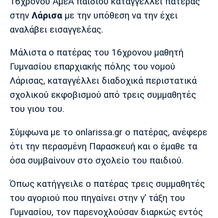
Μουσική
Στήλες
16χρονου ΑμεΑ παιδιού καταγγέλλει πατέρας
στην
Λάρισα
με την υπόθεση να την έχει
Πολιτισμός
Τραγούδια
Πρόγραμμα TV
αναλάβει εισαγγελέας.
Ιωνικός
Κηφισιά
Πανσερραϊκός
Cine Spot
Μάλιστα ο πατέρας του 16χρονου μαθητή
Γυμνασίου επαρχιακής πόλης του νομού
Running
Λάρισας, καταγγέλλει διαδοχικά περιστατικά
σχολικού εκφοβισμού από τρεις συμμαθητές
Media
του γιου του.
Μπαρτσελόνα
Ρεάλ
Ατλέτικο
Μαδρίτης
Μαδρίτης
Παρασκήνιο
Σύμφωνα με το onlarissa.gr ο πατέρας, ανέφερε
ότι την περασμένη Παρασκευή και ο έμαθε τα
όσα συμβαίνουν στο σχολείο του παιδιού.
Μάντσεστερ
Τσέλσι
Άρσεναλ
Γιουνάιτεντ
Όπως κατήγγειλε ο πατέρας τρεις συμμαθητές
του αγοριού που πηγαίνει στην γ’ τάξη του
Γυμνασίου, τον παρενοχλούσαν διαρκώς εντός