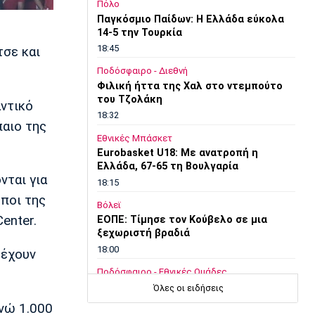
Πόλο
Παγκόσμιο Παίδων: Η Ελλάδα εύκολα
14-5 την Τουρκία
18:45
τσε και
Ποδόσφαιρο - Διεθνή
Φιλική ήττα της Χαλ στο ντεμπούτο
του Τζολάκη
αντικό
18:32
παιο της
Εθνικές Μπάσκετ
Eurobasket U18: Με ανατροπή η
Ελλάδα, 67-65 τη Βουλγαρία
νται για
18:15
ποι της
Βόλεϊ
enter.
ΕΟΠΕ: Τίμησε τον Κούβελο σε μια
ξεχωριστή βραδιά
18:00
 έχουν
Ποδόσφαιρο - Εθνικές Ομάδες
Νότια Κορέα: Η ομοσπονδία ζήτησε
Όλες οι ειδήσεις
συγγνώμη για την καταγγελία
ενώ 1.000