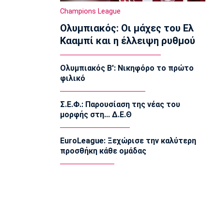
15:15
Champions League
Εθνικές Μπάσκετ
Ολυμπιακός: Οι μάχες του Ελ
Δεύτερη ήττα της Εθνικής Παίδων στο
Κααμπί και η έλλειψη ρυθμού
Ευρωμπάσκετ Κ16
15:05
Ολυμπιακός Β': Νικηφόρο το πρώτο
Επικαιρότητα
φιλικό
Βρέθηκε σορός σε σπηλιά κοντά στο
εκκλησάκι των Αγίων Ισιδώρων
14:50
Σ.Ε.Φ.: Παρουσίαση της νέας του
μορφής στη... Δ.Ε.Θ
Super League 1
Πήρε Νανού ο Ηρακλής
14:40
EuroLeague: Ξεχώρισε την καλύτερη
προσθήκη κάθε ομάδας
Super League 1
Ολυμπιακός: Οι Αφρικανοί διατηρούν
στο προσκήνιο τον Σκίρι
14:30
Ποδόσφαιρο - Διεθνή
Ολοκληρώνει τη μεταγραφή του