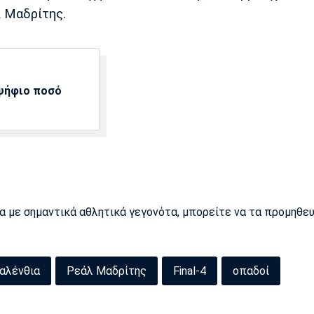
λ Μαδρίτης.
αψήφιο ποσό
ρα με σημαντικά αθλητικά γεγονότα, μπορείτε να τα προμηθε
αλένθια
Ρεάλ Μαδρίτης
Final-4
οπαδοί