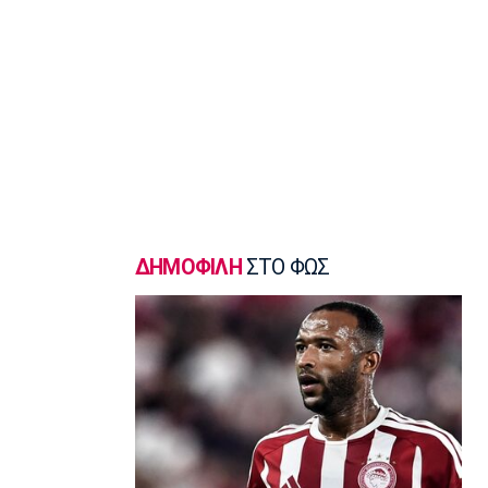
εξωτερικό, τώρα ήταν η κατάλληλη
στιγμή με την Άλμπα»
16:30
Μπάσκετ Ελλάδα
Κορογώνας: «Φιλοδοξία της Kalamata
Basket να πρωταγωνιστήσει»
16:15
Ποδόσφαιρο - Διεθνή
Απεβίωσε ο πατέρας του Μέσι
16:00
ΔΗΜΟΦΙΛΗ
ΣΤΟ ΦΩΣ
Ποδόσφαιρο - Διεθνή
Χαλ: Βασικός ο Τζολάκης
15:45
Ποδόσφαιρο - Διεθνή
Κι επίσημα στην Άρσεναλ ο Μπρούνο
Γκιμαράες
15:30
Super League 2
Παίκτης της ΑΕΛ ο Ρισβάνης