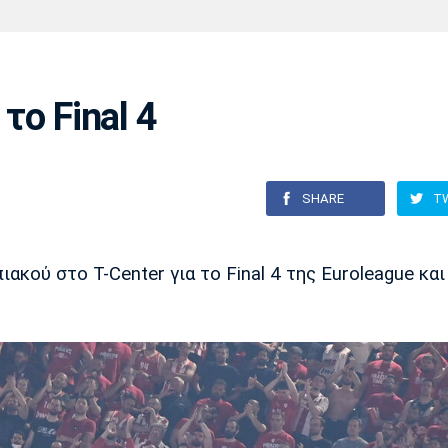
Χάντμπολ
Ηρακλής
Βόλος
Μπορούσια
Παρί Σεν
Ντόρτμουντ
Ζερμέν
το Final 4
Πόρτο
Μπενφίκα
SHARE
T
κού στο T-Center για το Final 4 της Euroleague και