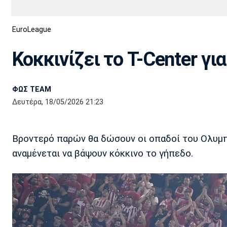
Διεθνή
EuroCup
EuroLeague
Euro
Basket League
Απόλλων
Άρης
ΟΦΗ
Παναχαϊκή
Εθνικές Ομάδες
Α2 Μπάσκετ
Σμύρνης
Κοκκινίζει το T-Center για 
Κύπελλο
FIBA World Cup 2023
Διαιτησία
ΦΩΣ TEAM
Ποδόσφαιρο Γυναικών
Ιωνικός
Κηφισιά
Πανσερραϊκός
Δευτέρα, 18/05/2026 21:23
Βροντερό παρών θα δώσουν οι οπαδοί του Ολυμπια
αναμένεται να βάψουν κόκκινο το γήπεδο.