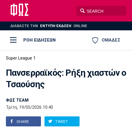
ΔΙΑΒΑΣΤΕ THN
ΕΝΤΥΠΗ ΕΚΔΟΣΗ
ONLINE
ΡΟΗ ΕΙΔΗΣΕΩΝ
ΟΜΑΔΕΣ
Ποδόσφαιρο
Super League 1
ΠΟΔΟΣΦΑΙΡΟ
ΜΠΑΣΚΕΤ
Πανσερραϊκός: Ρήξη χιαστών ο
Super League 1
Μπάσκετ
ΒΟΛΕΪ
ΠΟΛΟ
ΣΠΟΡ
Τσαούσης
Ολυμπιακός
ΑΕΚ
ΠΑΟΚ
Super League 2
Ελλάδα
Ολυμπιακοί Αγώνες
AUTO-MOTO
PLUS
ΦΩΣ TEAM
Γ Εθνική
Εθνική
Βόλεϊ
Τρίτη, 19/05/2026 10:40
Ελλάδα
EuroLeague
Πόλο
Παναθηναϊκός
Ατρόμητος
Πανιώνιος
SHARE
TWEET
Champions League
ΝΒΑ
Τένις