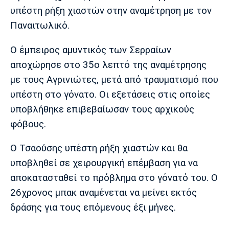
Μουσική
Στήλες
υπέστη ρήξη χιαστών στην αναμέτρηση με τον
Παναιτωλικό.
Πολιτισμός
Τραγούδια
Πρόγραμμα TV
Ιωνικός
Κηφισιά
Πανσερραϊκός
O έμπειρος αμυντικός των Σερραίων
Cine Spot
αποχώρησε στο 35ο λεπτό της αναμέτρησης
Running
με τους Αγρινιώτες, μετά από τραυματισμό που
υπέστη στο γόνατο. Οι εξετάσεις στις οποίες
Media
υποβλήθηκε επιβεβαίωσαν τους αρχικούς
Μπαρτσελόνα
Ρεάλ
Ατλέτικο
Μαδρίτης
Μαδρίτης
φόβους.
Παρασκήνιο
Ο Τσαούσης υπέστη ρήξη χιαστών και θα
υποβληθεί σε χειρουργική επέμβαση για να
Μάντσεστερ
Τσέλσι
Άρσεναλ
αποκατασταθεί το πρόβλημα στο γόνατό του. Ο
Γιουνάιτεντ
26χρονος μπακ αναμένεται να μείνει εκτός
δράσης για τους επόμενους έξι μήνες.