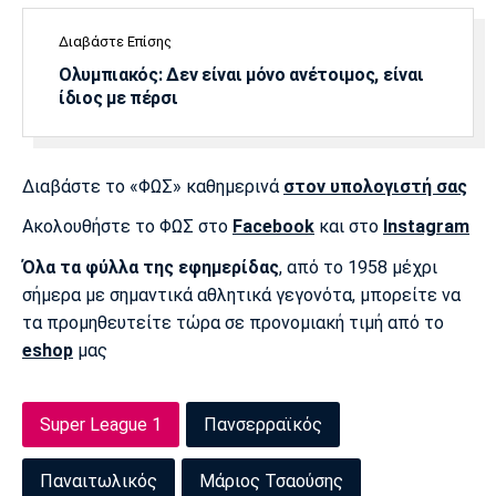
Λίβερπουλ
Μάντσεστερ
Γιουβέντους
Σίτι
Διαβάστε Επίσης
Ολυμπιακός: Δεν είναι μόνο ανέτοιμος, είναι
ίδιος με πέρσι
Ίντερ
Μίλαν
Μπάγερν
Διαβάστε το «ΦΩΣ» καθημερινά
στον υπολογιστή σας
Ακολουθήστε το ΦΩΣ στο
Facebook
και στο
Instagram
Όλα τα φύλλα της εφημερίδας
, από το 1958 μέχρι
Μπορούσια
Παρί Σεν
Μαρσέιγ
Ντόρτμουντ
Ζερμέν
σήμερα με σημαντικά αθλητικά γεγονότα, μπορείτε να
τα προμηθευτείτε τώρα σε προνομιακή τιμή από το
eshop
μας
Μονακό
Ερυθρός
Τότεναμ
Αστέρας
Super League 1
Πανσερραϊκός
Παναιτωλικός
Μάριος Τσαούσης