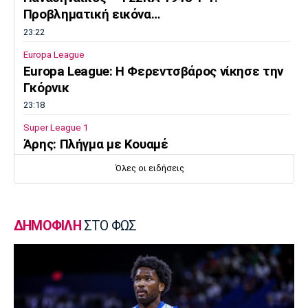
Προβληματική εικόνα…
23:22
Europa League
Europa League: Η Φερεντσβάρος νίκησε την
Γκόρνικ
23:18
Super League 1
Άρης: Πλήγμα με Κουαμέ
23:15
Όλες οι ειδήσεις
Champions League
Champions League: Προβάδισμα η
Φενέρμπαχτσε
ΔΗΜΟΦΙΛΗ
ΣΤΟ ΦΩΣ
23:02
Super League 2
Πήρε Αλμπάνη η ΑΕΛ Novibet
22:55