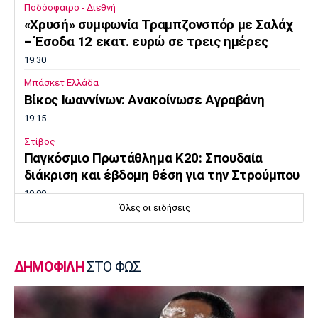
Ποδόσφαιρο - Διεθνή
«Χρυσή» συμφωνία Τραμπζονσπόρ με Σαλάχ
– Έσοδα 12 εκατ. ευρώ σε τρεις ημέρες
19:30
Μπάσκετ Ελλάδα
Βίκος Ιωαννίνων: Ανακοίνωσε Αγραβάνη
19:15
Στίβος
Παγκόσμιο Πρωτάθλημα Κ20: Σπουδαία
διάκριση και έβδομη θέση για την Στρούμπου
19:00
Όλες οι ειδήσεις
Πόλο
Παγκόσμιο Παίδων: Η Ελλάδα εύκολα 14-5
την Τουρκία
ΔΗΜΟΦΙΛΗ
ΣΤΟ ΦΩΣ
18:45
Ποδόσφαιρο - Διεθνή
Φιλική ήττα της Χαλ στο ντεμπούτο του