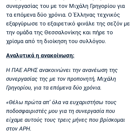
Μουσική
Στήλες
συνεργασίας του με τον Μιχάλη Γρηγορίου για
τα επόμενα δύο χρόνια. Ο Έλληνας τεχνικός
Πολιτισμός
Τραγούδια
Πρόγραμμα TV
εξαργύρωσε το εξαιρετικό φινάλε της σεζόν με
Ιωνικός
Κηφισιά
Πανσερραϊκός
Cine Spot
την ομάδα της Θεσσαλονίκης και πήρε το
χρίσμα από τη διοίκηση του συλλόγου.
Running
Αναλυτικά η ανακοίνωση:
Media
Μπαρτσελόνα
Ρεάλ
Ατλέτικο
Η ΠΑΕ ΑΡΗΣ ανακοινώνει την ανανέωση της
Μαδρίτης
Μαδρίτης
Παρασκήνιο
συνεργασίας της με τον προπονητή, Μιχάλη
Γρηγορίου, για τα επόμενα δύο χρόνια.
«Θέλω πρώτα απ’ όλα να ευχαριστήσω τους
Μάντσεστερ
Τσέλσι
Άρσεναλ
Γιουνάιτεντ
ποδοσφαιριστές μου για τη συνεργασία που
είχαμε αυτούς τους τρεις μήνες που βρίσκομαι
στον ΑΡΗ.