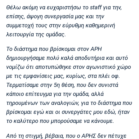
Λίβερπουλ
Μάντσεστερ
Γιουβέντους
Θέλω ακόμη να ευχαριστήσω το staff για την,
Σίτι
επίσης, άψογη συνεργασία μας και την
συμμετοχή τους στην εύρυθμη καθημερινή
λειτουργία της ομάδας.
Ίντερ
Μίλαν
Μπάγερν
Το διάστημα που βρίσκομαι στον ΑΡΗ
δημιουργήσαμε πολύ καλά αποδυτήρια και αυτό
νομίζω ότι αποτυπώθηκε στον αγωνιστικό χώρο
Μπορούσια
Παρί Σεν
Μαρσέιγ
με τις εμφανίσεις μας, κυρίως, στα πλέι οφ.
Ντόρτμουντ
Ζερμέν
Τερματίσαμε στην 5η θέση, που δεν συνιστά
κάποιο επίτευγμα για την ομάδα, αλλά
τηρουμένων των αναλογιών, για το διάστημα που
Μονακό
Ερυθρός
Τότεναμ
βρίσκομαι εγώ και οι συνεργάτες μου εδώ, ήταν
Αστέρας
το καλύτερο που μπορούσαμε να κάνουμε.
Από τη στιγμή, βέβαια, που ο ΑΡΗΣ δεν πέτυχε