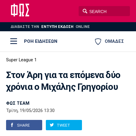
ΔΙΑΒΑΣΤΕ THN
ΕΝΤΥΠΗ ΕΚΔΟΣΗ
ONLINE
ΡΟΗ ΕΙΔΗΣΕΩΝ
ΟΜΑΔΕΣ
Ποδόσφαιρο
Super League 1
ΠΟΔΟΣΦΑΙΡΟ
ΜΠΑΣΚΕΤ
Στον Άρη για τα επόμενα δύο
Super League 1
Μπάσκετ
ΒΟΛΕΪ
ΠΟΛΟ
ΣΠΟΡ
χρόνια ο Μιχάλης Γρηγορίου
Ολυμπιακός
ΑΕΚ
ΠΑΟΚ
Super League 2
Ελλάδα
Ολυμπιακοί Αγώνες
AUTO-MOTO
PLUS
ΦΩΣ TEAM
Γ Εθνική
Εθνική
Βόλεϊ
Τρίτη, 19/05/2026 13:30
Ελλάδα
EuroLeague
Πόλο
Παναθηναϊκός
Ατρόμητος
Πανιώνιος
SHARE
TWEET
Champions League
ΝΒΑ
Τένις