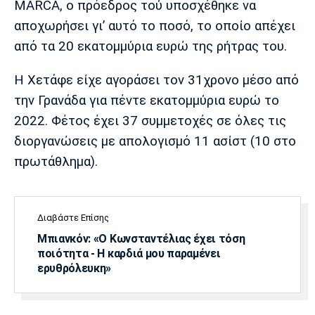
MARCA, ο πρόεδρος τού υποσχέθηκε να
Λίβερπουλ
Μάντσεστερ
Γιουβέντους
Σίτι
αποχωρήσει γι’ αυτό το ποσό, το οποίο απέχει
από τα 20 εκατομμύρια ευρώ της ρήτρας του.
H Xετάφε είχε αγοράσει τον 31χρονο μέσο από
Ίντερ
Μίλαν
Μπάγερν
την Γρανάδα για πέντε εκατομμύρια ευρώ το
2022. Φέτος έχει 37 συμμετοχές σε όλες τις
διοργανώσεις με απολογισμό 11 ασίστ (10 στο
πρωτάθλημα).
Μπορούσια
Παρί Σεν
Μαρσέιγ
Ντόρτμουντ
Ζερμέν
Διαβάστε Επίσης
Μπιανκόν: «Ο Κωνσταντέλιας έχει τόση
Μονακό
Ερυθρός
Τότεναμ
ποιότητα - Η καρδιά μου παραμένει
Αστέρας
ερυθρόλευκη»