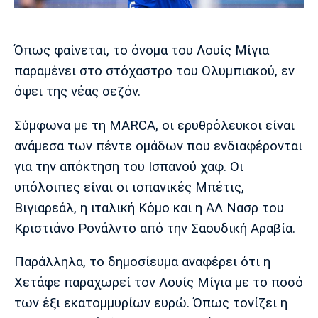
Μουσική
Στήλες
Πολιτισμός
Τραγούδια
Πρόγραμμα TV
Όπως φαίνεται, το όνομα του Λουίς Μίγια
Ιωνικός
Κηφισιά
Πανσερραϊκός
παραμένει στο στόχαστρο του Ολυμπιακού, εν
Cine Spot
όψει της νέας σεζόν.
Running
Σύμφωνα με τη MARCA, οι ερυθρόλευκοι είναι
Media
ανάμεσα των πέντε ομάδων που ενδιαφέρονται
Μπαρτσελόνα
Ρεάλ
Ατλέτικο
για την απόκτηση του Ισπανού χαφ. Οι
Μαδρίτης
Μαδρίτης
Παρασκήνιο
υπόλοιπες είναι οι ισπανικές Μπέτις,
Βιγιαρεάλ, η ιταλική Κόμο και η ΑΛ Νασρ του
Κριστιάνο Ρονάλντο από την Σαουδική Αραβία.
Μάντσεστερ
Τσέλσι
Άρσεναλ
Γιουνάιτεντ
Παράλληλα, το δημοσίευμα αναφέρει ότι η
Χετάφε παραχωρεί τον Λουίς Μίγια με το ποσό
των έξι εκατομμυρίων ευρώ. Όπως τονίζει η