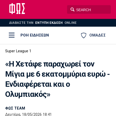
ΔΙΑΒΑΣΤΕ THN
ΕΝΤΥΠΗ ΕΚΔΟΣΗ
ONLINE
ΡΟΗ ΕΙΔΗΣΕΩΝ
ΟΜΑΔΕΣ
Ποδόσφαιρο
Super League 1
ΠΟΔΟΣΦΑΙΡΟ
ΜΠΑΣΚΕΤ
«Η Χετάφε παραχωρεί τον
Super League 1
Μπάσκετ
ΒΟΛΕΪ
ΠΟΛΟ
ΣΠΟΡ
Μίγια με 6 εκατομμύρια ευρώ -
Ολυμπιακός
ΑΕΚ
ΠΑΟΚ
Super League 2
Ελλάδα
Ολυμπιακοί Αγώνες
Ενδιαφέρεται και ο
AUTO-MOTO
PLUS
Γ Εθνική
Εθνική
Βόλεϊ
Ολυμπιακός»
Ελλάδα
EuroLeague
Πόλο
Παναθηναϊκός
Ατρόμητος
Πανιώνιος
ΦΩΣ TEAM
Δευτέρα, 18/05/2026 18:41
Champions League
ΝΒΑ
Τένις