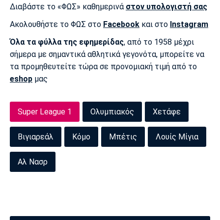
Διαβάστε το «ΦΩΣ» καθημερινά
στον υπολογιστή σας
Πόρτο
Μπενφίκα
Ακολουθήστε το ΦΩΣ στο
Facebook
και στο
Instagram
Όλα τα φύλλα της εφημερίδας
, από το 1958 μέχρι
σήμερα με σημαντικά αθλητικά γεγονότα, μπορείτε να
τα προμηθευτείτε τώρα σε προνομιακή τιμή από το
eshop
μας
Super League 1
Ολυμπιακός
Χετάφε
Βιγιαρεάλ
Κόμο
Μπέτις
Λουίς Μίγια
Αλ Νασρ