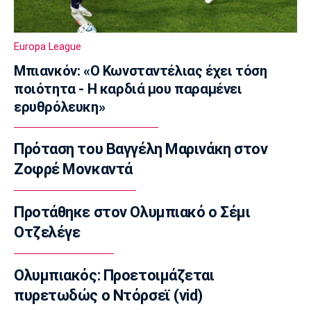
Ποδόσφαιρο - Διεθνή
Πυραυλική επίθεση της Ρωσίας στο γήπεδο
Europa League
της Τσερνομόρετς
22:58
Μπιανκόν: «Ο Κωνσταντέλιας έχει τόση
ποιότητα - Η καρδιά μου παραμένει
EuroLeague
ερυθρόλευκη»
Ενδιαφέρον της Μάλαγα για Μπόλομποϊ
22:52
Πρόταση του Βαγγέλη Μαρινάκη στον
Στίβος
Παγκόσμιο Κ20: Πανελλήνιο ρεκόρ η
Ζοφρέ Μονκαντά
Μπακογιάννη, στον τελικό της σφυροβολίας
η Τσερνόβα
Προτάθηκε στον Ολυμπιακό ο Σέμι
22:49
Οτζελέγε
Super League 1
Αστέρας Τρίπολης: Εύκολη νίκη με 2-0 επί
του Πύργου
Ολυμπιακός: Προετοιμάζεται
22:47
πυρετωδώς ο Ντόρσεϊ (vid)