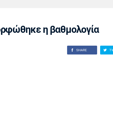
Χάντμπολ
Ηρακλής
Βόλος
Μπορούσια
Παρί Σεν
Ντόρτμουντ
Ζερμέν
μορφώθηκε η βαθμολογία
Πόρτο
Μπενφίκα
SHARE
T