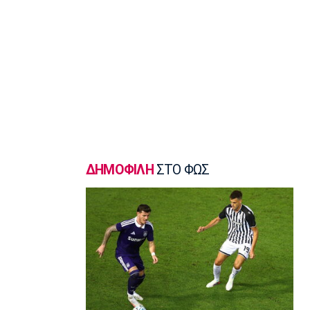
σφυροβολίας η Τσερνόβα
22:49
Super League 1
Αστέρας Τρίπολης: Εύκολη νίκη με 2-0
επί του Πύργου
22:47
Βόλεϊ
Δεύτερη σερί ήττά για την Εθνική
Γυναικών από την Σουηδία
22:45
ΔΗΜΟΦΙΛΗ
ΣΤΟ ΦΩΣ
Ποδόσφαιρο - Διεθνή
Κύπρος: Ποδοσφαιριστές μπορούν να
γίνουν και διαιτητές
22:30
Εθνικές Μπάσκετ
Ρήγα: «Τα κορίτσια δείχνουν έτοιμα να
πετύχουν κάτι όμορφο»
22:15
Ποδόσφαιρο - Ελλάδα