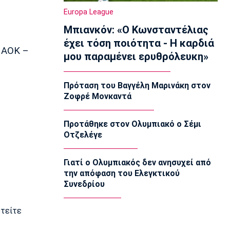
Ολυμπιακός Β': Νικηφόρο το πρώτο
Europa League
φιλικό
Μπιανκόν: «Ο Κωνσταντέλιας
22:03
έχει τόση ποιότητα - Η καρδιά
EuroLeague
 ΠΑΟΚ –
μου παραμένει ερυθρόλευκη»
EuroLeague: Ξεχώρισε την καλύτερη
προσθήκη κάθε ομάδας
22:02
Πρόταση του Βαγγέλη Μαρινάκη στον
Ζοφρέ Μονκαντά
Super League 1
ΠΑΟΚ: Χειρουργήθηκε ο Μεϊτέ
22:00
Προτάθηκε στον Ολυμπιακό ο Σέμι
Οτζελέγε
Εθνικές Μπάσκετ
Εθνική Κορασίδων: Συνέτριψε με 78-36
την Ιρλανδία
Γιατί ο Ολυμπιακός δεν ανησυχεί από
21:45
την απόφαση του Ελεγκτικού
Συνεδρίου
Μπάσκετ Α1 Γυναικών
A1 Γυναικών: To πλήρες πρόγραμμα
του Ολυμπιακού
υτείτε
21:30