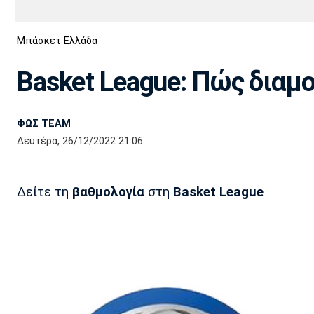
Διεθνή
EuroCup
Μπάσκετ Ελλάδα
Euro
Basket League
Απόλλων
Άρης
ΟΦΗ
Παναχαϊκή
Εθνικές Ομάδες
Α2 Μπάσκετ
Σμύρνης
Basket League: Πώς δια
Κύπελλο
FIBA World Cup 2023
Διαιτησία
ΦΩΣ TEAM
Ποδόσφαιρο Γυναικών
Ιωνικός
Κηφισιά
Πανσερραϊκός
Δευτέρα, 26/12/2022 21:06
Δείτε τη
βαθμολογία
στη
Basket League