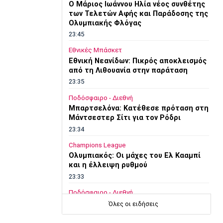
O Μάριος Ιωάννου Ηλία νέος συνθέτης
των Τελετών Αφής και Παράδοσης της
Ολυμπιακής Φλόγας
23:45
Εθνικές Μπάσκετ
Εθνική Νεανίδων: Πικρός αποκλεισμός
από τη Λιθουανία στην παράταση
23:35
Ποδόσφαιρο - Διεθνή
Μπαρτσελόνα: Κατέθεσε πρόταση στη
Μάντσεστερ Σίτι για τον Ρόδρι
23:34
Champions League
Ολυμπιακός: Οι μάχες του Ελ Κααμπί
και η έλλειψη ρυθμού
23:33
Ποδόσφαιρο - Διεθνή
Συνεχίζει στο MLS ο Σέρχι Ρομπέρτο
Όλες οι ειδήσεις
23:22