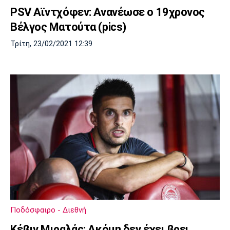
PSV Αϊντχόφεν: Ανανέωσε ο 19χρονος
Βέλγος Ματούτα (pics)
Τρίτη, 23/02/2021 12:39
Ποδόσφαιρο - Διεθνή
Κέβιν Μιραλάς: Ακόμη δεν έχει βρει