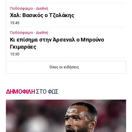
Ποδόσφαιρο - Διεθνή
Χαλ: Βασικός ο Τζολάκης
15:45
Ποδόσφαιρο - Διεθνή
Κι επίσημα στην Άρσεναλ ο Μπρούνο
Γκιμαράες
15:30
Super League 2
Όλες οι ειδήσεις
Παίκτης της ΑΕΛ ο Ρισβάνης
15:15
Εθνικές Μπάσκετ
ΔΗΜΟΦΙΛΗ
ΣΤΟ ΦΩΣ
Δεύτερη ήττα της Εθνικής Παίδων στο
Ευρωμπάσκετ Κ16
15:05
Επικαιρότητα
Βρέθηκε σορός σε σπηλιά κοντά στο