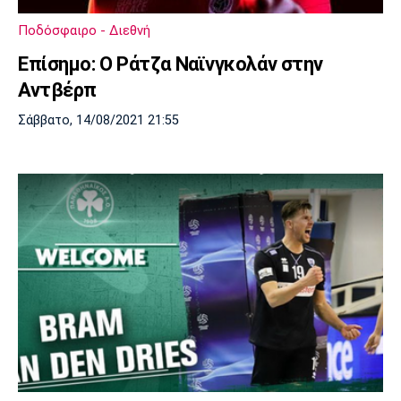
Λίβερπουλ
Μάντσεστερ
Γιουβέντους
Σίτι
Ποδόσφαιρο - Διεθνή
Επίσημο: Ο Ράτζα Ναϊνγκολάν στην
Αντβέρπ
Ίντερ
Μίλαν
Μπάγερν
Σάββατο, 14/08/2021 21:55
Μπορούσια
Παρί Σεν
Μαρσέιγ
Ντόρτμουντ
Ζερμέν
Μονακό
Ερυθρός
Τότεναμ
Αστέρας