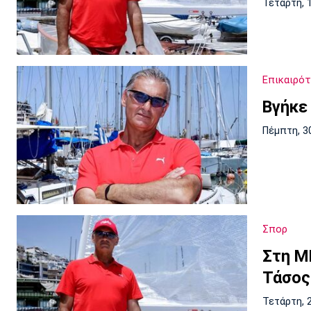
Τετάρτη, 
Επικαιρό
Βγήκε
Πέμπτη, 3
Σπορ
Στη Μ
Τάσος
Τετάρτη, 