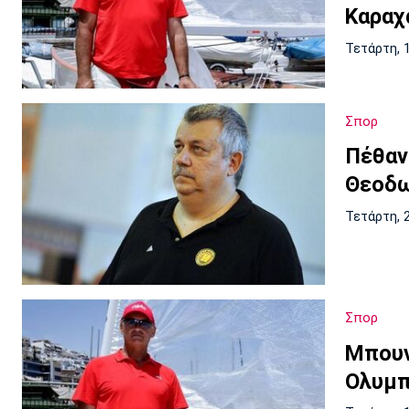
Καραχ
Τετάρτη, 
Σπορ
Πέθαν
Θεοδω
Τετάρτη, 
Σπορ
Μπουν
Ολυμπ