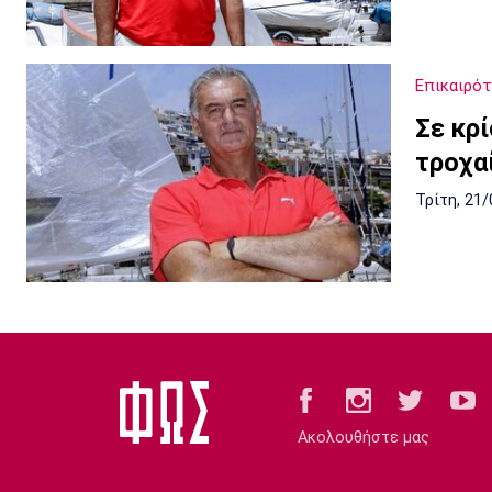
Επικαιρό
Σε κρ
τροχα
Τρίτη, 21/
Ακολουθήστε μας