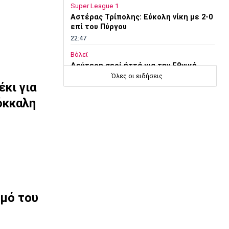
Super League 1
Αστέρας Τρίπολης: Εύκολη νίκη με 2-0
επί του Πύργου
22:47
Βόλεϊ
Δεύτερη σερί ήττά για την Εθνική
Γυναικών από την Σουηδία
Όλες οι ειδήσεις
έκι για
22:45
όκκαλη
Ποδόσφαιρο - Διεθνή
Κύπρος: Ποδοσφαιριστές μπορούν να
γίνουν και διαιτητές
22:30
Εθνικές Μπάσκετ
Ρήγα: «Τα κορίτσια δείχνουν έτοιμα να
πετύχουν κάτι όμορφο»
22:15
σμό του
Ποδόσφαιρο - Ελλάδα
Ολυμπιακός Β': Νικηφόρο το πρώτο
φιλικό