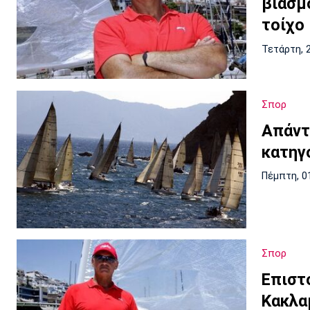
βιασμό
τοίχο
Τετάρτη, 
Σπορ
Απάντ
κατηγ
Πέμπτη, 0
Σπορ
Επιστ
Κακλα