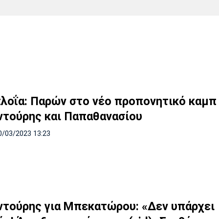
Χάντμπολ
Ηρακλής
Βόλος
Μπορούσια
Παρί Σεν
Ντόρτμουντ
Ζερμέν
Πόρτο
Μπενφίκα
πλοΐα: Παρών στο νέο προπονητικό καμπ 
τούρης και Παπαθανασίου
0/03/2023 13:23
τούρης για Μπεκατώρου: «Δεν υπάρχει