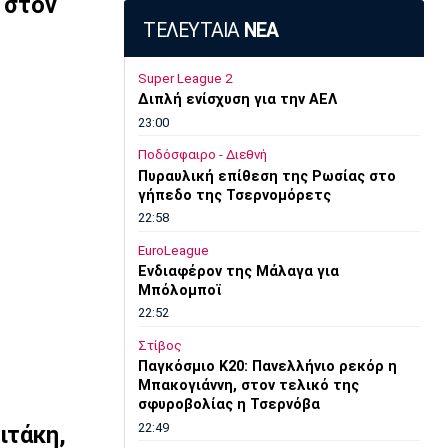
α στον
ΤΕΛΕΥΤΑΙΑ
ΝΕΑ
Super League 2
Διπλή ενίσχυση για την ΑΕΛ
23:00
Ποδόσφαιρο - Διεθνή
Πυραυλική επίθεση της Ρωσίας στο
γήπεδο της Τσερνομόρετς
22:58
EuroLeague
Ενδιαφέρον της Μάλαγα για
Μπόλομποϊ
22:52
Στίβος
Παγκόσμιο Κ20: Πανελλήνιο ρεκόρ η
Μπακογιάννη, στον τελικό της
σφυροβολίας η Τσερνόβα
22:49
ιτάκη,