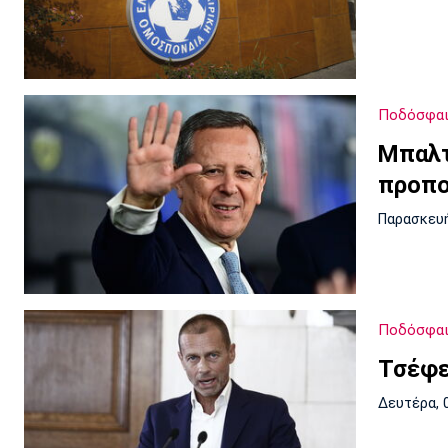
Ποδόσφαι
Μπαλτ
προπο
Παρασκευή
Ποδόσφαι
Τσέφε
Δευτέρα, 