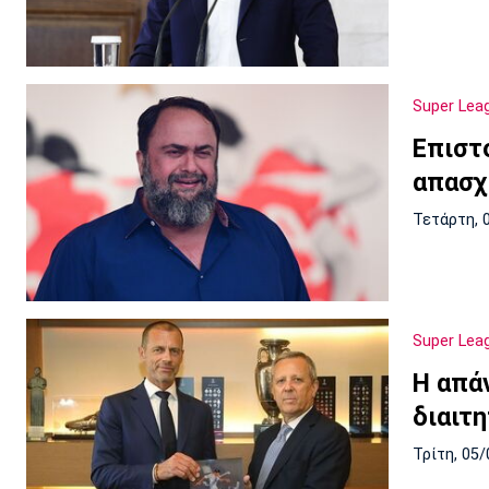
Super Lea
Eπιστ
απασχ
Τετάρτη, 
Super Lea
Η απά
διαιτ
Τρίτη, 05/