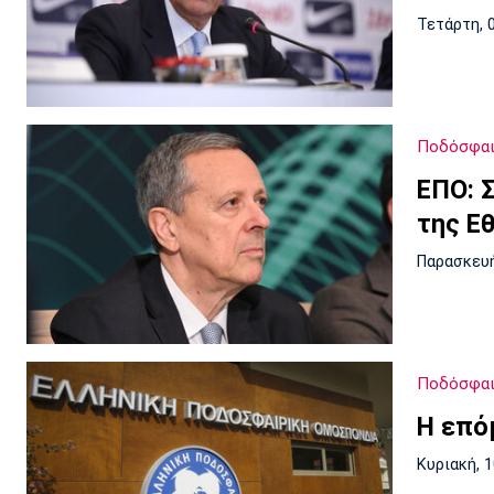
Τετάρτη, 
Ποδόσφαιρ
ΕΠΟ: 
της Ε
Παρασκευή
Ποδόσφα
Η επό
Κυριακή, 