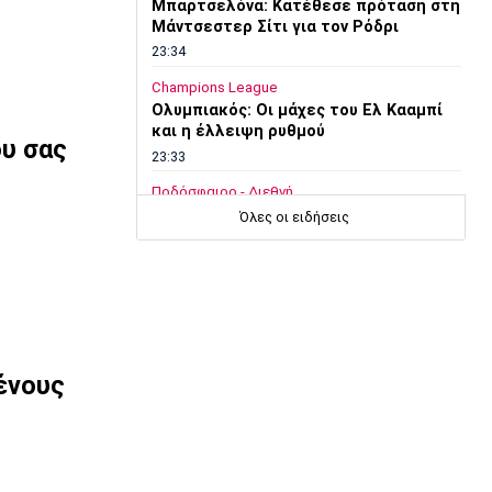
Μπαρτσελόνα: Κατέθεσε πρόταση στη
Μάντσεστερ Σίτι για τον Ρόδρι
23:34
Champions League
Ολυμπιακός: Οι μάχες του Ελ Κααμπί
και η έλλειψη ρυθμού
υ σας
23:33
Ποδόσφαιρο - Διεθνή
Συνεχίζει στο MLS ο Σέρχι Ρομπέρτο
Όλες οι ειδήσεις
23:22
Στίβος
Παγκόσμιο Πρωτάθλημα Κ20: Έκτη
θέση για την Ραφαηλίδου στον τελικό
της σφαιροβολίας
23:11
ένους
Super League 2
Διπλή ενίσχυση για την ΑΕΛ
23:00
Ποδόσφαιρο - Διεθνή