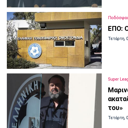
Ποδόσφαι
ΕΠΟ: 
Τετάρτη, 
Super Lea
Μαριν
ακατα
του»
Τετάρτη, 