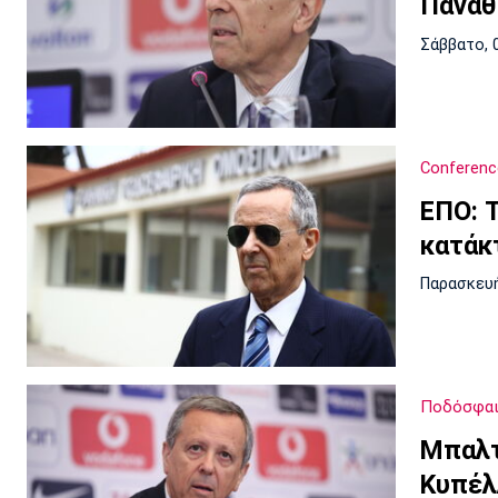
Παναθ
Σάββατο, 
Conferenc
ΕΠΟ: 
κατάκ
Παρασκευή
Ποδόσφαι
Μπαλτ
Κυπέλλ