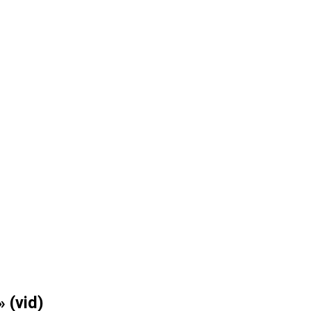
υ
 (vid)