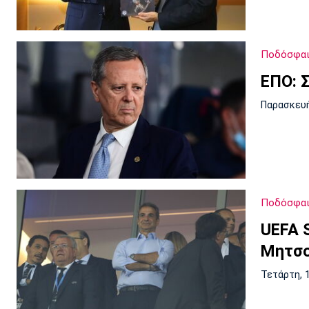
Ποδόσφαι
ΕΠΟ: 
Παρασκευή
Ποδόσφαι
UEFA S
Μητσ
Τετάρτη, 