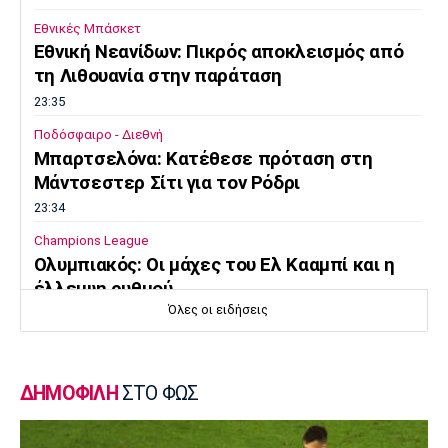
Εθνικές Μπάσκετ
Εθνική Νεανίδων: Πικρός αποκλεισμός από
τη Λιθουανία στην παράταση
23:35
Ποδόσφαιρο - Διεθνή
Μπαρτσελόνα: Κατέθεσε πρόταση στη
Μάντσεστερ Σίτι για τον Ρόδρι
23:34
Champions League
Ολυμπιακός: Οι μάχες του Ελ Κααμπί και η
έλλειψη ρυθμού
Όλες οι ειδήσεις
23:33
Ποδόσφαιρο - Διεθνή
Συνεχίζει στο MLS ο Σέρχι Ρομπέρτο
ΔΗΜΟΦΙΛΗ
ΣΤΟ ΦΩΣ
23:22
Στίβος