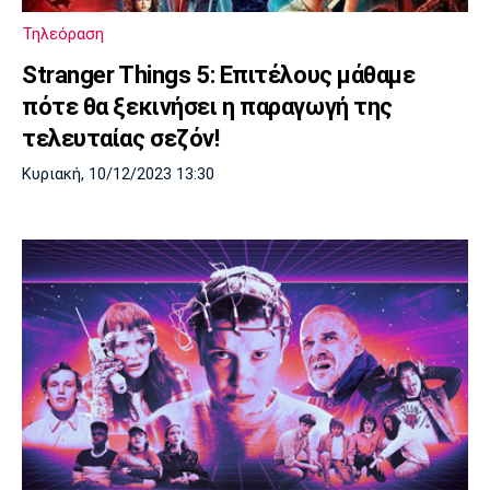
Λίβερπουλ
Μάντσεστερ
Γιουβέντους
Σίτι
Τηλεόραση
Stranger Things 5: Επιτέλους μάθαμε
πότε θα ξεκινήσει η παραγωγή της
τελευταίας σεζόν!
Ίντερ
Μίλαν
Μπάγερν
Κυριακή, 10/12/2023 13:30
Μπορούσια
Παρί Σεν
Μαρσέιγ
Ντόρτμουντ
Ζερμέν
Μονακό
Ερυθρός
Τότεναμ
Αστέρας