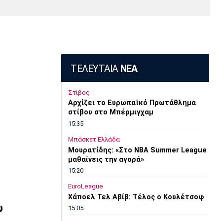
Media
Παρασκήνιο
Μαρσέιγ
Μονακό
Ερυθρός
Τότεναμ
Πρόγραμμα TV
Αστέρας
ΤΕΛΕΥΤΑΙΑ
ΝΕΑ
Στίβος
Αρχίζει το Ευρωπαϊκό Πρωτάθλημα
στίβου στο Μπέρμιγχαμ
15:35
Μπάσκετ Ελλάδα
Μουρατίδης: «Στο NBA Summer League
μαθαίνεις την αγορά»
15:20
EuroLeague
Χάποελ Τελ Αβίβ: Τέλος ο Κουλέτσοφ
υ
15:05