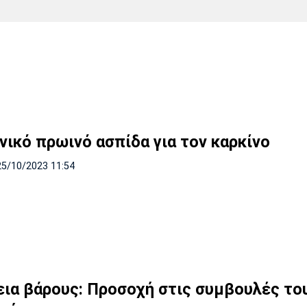
Χάντμπολ
Ηρακλής
Βόλος
Μπορούσια
Παρί Σεν
Ντόρτμουντ
Ζερμέν
Πόρτο
Μπενφίκα
νικό πρωινό ασπίδα για τον καρκίνο
25/10/2023 11:54
ια βάρους: Προσοχή στις συμβουλές το