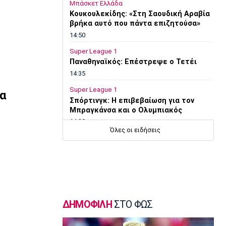
Μπάσκετ Ελλάδα
Κουκουλεκίδης: «Στη Σαουδική Αραβία
βρήκα αυτό που πάντα επιζητούσα»
14:50
Super League 1
Παναθηναϊκός: Επέστρεψε ο Τετέι
14:35
Super League 1
να
Σπόρτινγκ: Η επιβεβαίωση για τον
Μπραγκάνσα και ο Ολυμπιακός
14:20
Όλες οι ειδήσεις
Super League 1
ΠΑΟΚ: Ανεβαίνει ο Γιαννούλης
14:05
Γ Εθνική
Ιωνικός: Ενισχύθηκε με τον Παγώνη
13:50
ΔΗΜΟΦΙΛΗ
ΣΤΟ ΦΩΣ
Εθνικές Μπάσκετ
Σκούμα: «Είμαστε ενωμένες και