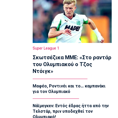
προετοιμασμένες»
13:35
Super League 1
Ηλιόπουλος σε Πήλιο: «Υπήρχαν
άνθρωποι που σε αμφισβήτησαν» (vid)
13:20
Super League 2
Super League 1
ΑΕΛ: Πήρε τον Τσιγγάρα
13:05
Σκωτσέζικα ΜΜΕ: «Στο ραντάρ
του Ολυμπιακού ο Τζος
EuroLeague
Ο Γουάλας στη Μακάμπι Τελ Αβίβ
Ντόιγκ»
12:50
EuroLeague
Μαφέο, Ροντινέι και το… καμπανάκι
Ερυθρός Αστέρας: Ανακοίνωσε τον
για τον Ολυμπιακό
Γουάιλερ-Μπαμπ
12:35
Νάϊμεγκεν: Εντός έδρας ήττα από την
Super League 1
Tελστάρ, πριν υποδεχθεί τον
ΑΕΚ: Ανακοίνωσε την επέκταση του
Ολυμπιακό!