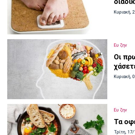
διαδι
Κυριακή, 
Ευ ζην
Οι πρ
χάσετ
Κυριακή, 
Ευ ζην
Τα οφ
Τρίτη, 17/