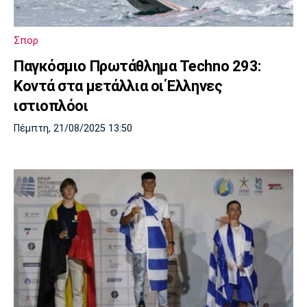
Μουσική
Στήλες
Πολιτισμός
Τραγούδια
Πρόγραμμα TV
Σπορ
Ιωνικός
Κηφισιά
Πανσερραϊκός
Παγκόσμιο Πρωτάθλημα Techno 293:
Cine Spot
Κοντά στα μετάλλια οι Έλληνες
Running
ιστιοπλόοι
Πέμπτη, 21/08/2025 13:50
Media
Μπαρτσελόνα
Ρεάλ
Ατλέτικο
Μαδρίτης
Μαδρίτης
Παρασκήνιο
Μάντσεστερ
Τσέλσι
Άρσεναλ
Γιουνάιτεντ