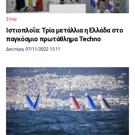
Λίβερπουλ
Μάντσεστερ
Γιουβέντους
Σίτι
Σπορ
Ιστιοπλοΐα: Τρία μετάλλια η Ελλάδα στο
Ίντερ
Μίλαν
Μπάγερν
παγκόσμιο πρωτάθλημα Techno
Δευτέρα, 07/11/2022 13:11
Μπορούσια
Παρί Σεν
Μαρσέιγ
Ντόρτμουντ
Ζερμέν
Μονακό
Ερυθρός
Τότεναμ
Αστέρας