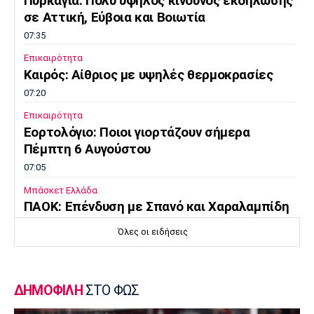
Πυρκαγιά: Πολύ υψηλός κίνδυνος εκδήλωσης
σε Αττική, Εύβοια και Βοιωτία
07:35
Επικαιρότητα
Καιρός: Αίθριος με υψηλές θερμοκρασίες
07:20
Επικαιρότητα
Εορτολόγιο: Ποιοι γιορτάζουν σήμερα
Πέμπτη 6 Αυγούστου
07:05
Μπάσκετ Ελλάδα
ΠΑΟΚ: Επένδυση με Σπανό και Χαραλαμπίδη
00:10
Όλες οι ειδήσεις
Γ Εθνική
Ιωνικός: «Πακέτο» μεταγραφών στη Νίκαια
23:55
ΔΗΜΟΦΙΛΗ
ΣΤΟ ΦΩΣ
Ποδόσφαιρο - Διεθνή