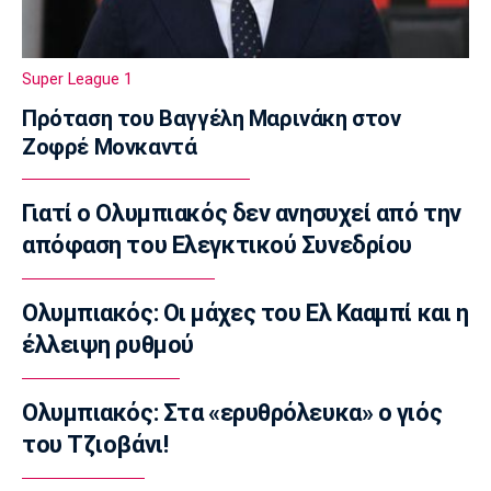
Κροατία: Με Χεζόνια και Ζούμπατς στα
προκριματικά
08:10
Super League 1
Super League 1
Πρόταση του Βαγγέλη Μαρινάκη στον
ΠΑΟΚ σε Μεϊτέ: «Μείνε δυνατός, είμαστε
Ζοφρέ Μονκαντά
όλοι μαζί σου»
08:00
Γιατί ο Ολυμπιακός δεν ανησυχεί από την
Ποδόσφαιρο - Διεθνή
Νέο σκάνδαλο με Ινφαντίνο: «Η UEFA
απόφαση του Ελεγκτικού Συνεδρίου
πλήρωσε εξαψήφιο ποσό σε πρώην
ερωμένη του!»
Ολυμπιακός: Οι μάχες του Ελ Κααμπί και η
07:50
έλλειψη ρυθμού
Μπάσκετ Ελλάδα
Χάρις: «Να αποτελέσω ηγέτη του Κολοσσού
μέσα από το παράδειγμά μου»
Ολυμπιακός: Στα «ερυθρόλευκα» ο γιός
07:40
του Τζιοβάνι!
Ποδόσφαιρο - Διεθνή