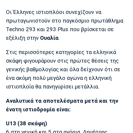
Μουσική
Στήλες
Οι Έλληνες ιστιοπλόοι συνεχίζουν να
Πολιτισμός
Τραγούδια
Πρόγραμμα TV
πρωταγωνιστούν στο παγκόσμιο πρωτάθλημα
Ιωνικός
Κηφισιά
Πανσερραϊκός
Techno 293 και 293 Plus που βρίσκεται σε
Cine Spot
εξέλιξη στην
Ουαλία
.
Running
Στις περισσότερες κατηγορίες τα ελληνικά
Media
σκάφη φιγουράρουν στις πρώτες θέσεις της
Μπαρτσελόνα
Ρεάλ
Ατλέτικο
γενικής βαθμολογίας και όλα δείχνουν ότι σε
Μαδρίτης
Μαδρίτης
Παρασκήνιο
ένα ακόμη πολύ μεγάλο αγώνα η ελληνική
ιστιοπλοΐα θα πανηγυρίσει μετάλλια.
Αναλυτικά τα αποτελέσματα μετά και την
Μάντσεστερ
Τσέλσι
Άρσεναλ
Γιουνάιτεντ
ένατη ιστιοδρομία είναι:
U13 (38 σκάφη)
6 στη γενική και 5 στα αγόρια. Δημήτρης