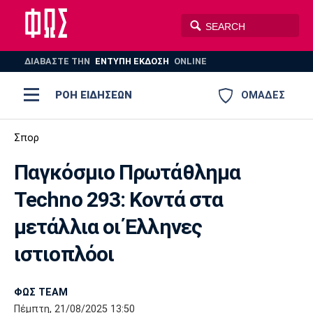
ΔΙΑΒΑΣΤΕ THN
ΕΝΤΥΠΗ ΕΚΔΟΣΗ
ONLINE
ΡΟΗ ΕΙΔΗΣΕΩΝ
ΟΜΑΔΕΣ
Ποδόσφαιρο
Σπορ
ΠΟΔΟΣΦΑΙΡΟ
ΜΠΑΣΚΕΤ
Παγκόσμιο Πρωτάθλημα
Super League 1
Μπάσκετ
ΒΟΛΕΪ
ΠΟΛΟ
ΣΠΟΡ
Techno 293: Κοντά στα
Ολυμπιακός
ΑΕΚ
ΠΑΟΚ
Super League 2
Ελλάδα
Ολυμπιακοί Αγώνες
μετάλλια οι Έλληνες
AUTO-MOTO
PLUS
Γ Εθνική
Εθνική
Βόλεϊ
ιστιοπλόοι
Ελλάδα
EuroLeague
Πόλο
Παναθηναϊκός
Ατρόμητος
Πανιώνιος
ΦΩΣ TEAM
Πέμπτη, 21/08/2025 13:50
Champions League
ΝΒΑ
Τένις