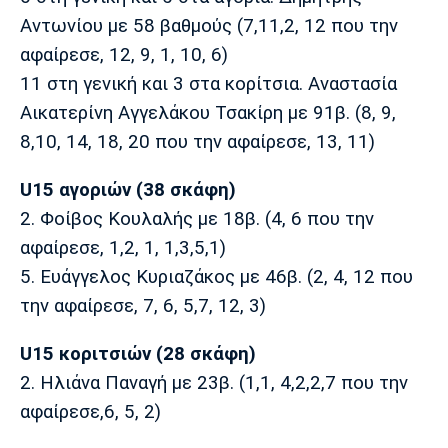
Λίβερπουλ
Μάντσεστερ
Γιουβέντους
Αντωνίου με 58 βαθμούς (7,11,2, 12 που την
Σίτι
αφαίρεσε, 12, 9, 1, 10, 6)
11 στη γενική και 3 στα κορίτσια. Αναστασία
Αικατερίνη Αγγελάκου Τσακίρη με 91β. (8, 9,
Ίντερ
Μίλαν
Μπάγερν
8,10, 14, 18, 20 που την αφαίρεσε, 13, 11)
U15 αγοριών (38 σκάφη)
2. Φοίβος Κουλαλής με 18β. (4, 6 που την
Μπορούσια
Παρί Σεν
Μαρσέιγ
αφαίρεσε, 1,2, 1, 1,3,5,1)
Ντόρτμουντ
Ζερμέν
5. Ευάγγελος Κυριαζάκος με 46β. (2, 4, 12 που
την αφαίρεσε, 7, 6, 5,7, 12, 3)
U15 κοριτσιών (28 σκάφη)
Μονακό
Ερυθρός
Τότεναμ
Αστέρας
2. Ηλιάνα Παναγή με 23β. (1,1, 4,2,2,7 που την
αφαίρεσε,6, 5, 2)