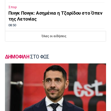
Σπορ
Πινγκ Πονγκ: Ασημένια η Τζαρίδου στο Όπεν
της Λετονίας
08:50
Εθνικές Μπάσκετ
Όλες οι ειδήσεις
Ευρωμπάσκετ Κορασίδων: Οι δηλώσεις του
αγώνα Ιρλανδία-Ελλάδα
08:40
ΔΗΜΟΦΙΛΗ
ΣΤΟ ΦΩΣ
Ποδόσφαιρο
Ο Τάσος Χατζηγιοβάνης κάλυψε το ποσό που
είχε ανάγκη ο μικρός Δημήτρης
08:30
Ποδόσφαιρο - Διεθνή
Παίρνει τον Ρόναλντ Αραούχο η Λίβερπουλ
08:20
Εθνικές Μπάσκετ