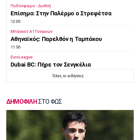
Ποδόσφαιρο - Διεθνή
Επίσημο: Στην Παλέρμο ο Στρεφέτσα
12:05
Μπάσκετ Α1 Γυναικών
Αθηναϊκός: Παρελθόν η Ταμπάκου
11:50
EuroLeague
Dubai BC: Πήρε τον Σενγκέλια
11:35
Όλες οι ειδήσεις
Στίβος
Παγκόσμιο Πρωτάθλημα Κ20: Ο Κανοντζιάν
δέκατος στον τελικό, ρεκόρ και πρόκριση
ΔΗΜΟΦΙΛΗ
ΣΤΟ ΦΩΣ
για τη Σαμολοδά
11:20
Ποδόσφαιρο - Εθνικές Ομάδες
FIFA: Η «συγγνώμη» προς τις 211
ομοσπονδίες και η στήριξη σε Ινφαντίνο