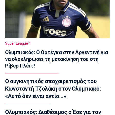
11:11
Παρασκήνιο
Όταν ο Στραβίνσκι διασκέδαζε με τη
μουσική του Τσάρλι Πάρκερ
11:05
NBA
Super League 1
Ο Γουόκερ επέστρεψε στο ΝΒΑ
Ολυμπιακός: Ο Ορτέγκα στην Αργεντινή για
10:50
να ολοκληρώσει τη μετακίνηση του στη
EuroLeague
Ρίβερ Πλέιτ!
Χάποελ Τελ Αβίβ: Ανακοίνωσε τον
Μπουρντιλόν
Ο συγκινητικός αποχαιρετισμός του
10:35
Κωνσταντή Τζολάκη στον Ολυμπιακό:
EuroLeague
Χεζόνια: Το «αντίο» στη Ρεάλ Μαδρίτης
«Αυτό δεν είναι αντίο...»
10:20
Conference League
Ολυμπιακός: Διαθέσιμος ο Έσε για τον