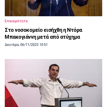
Μουσική
Στήλες
Πολιτισμός
Τραγούδια
Πρόγραμμα TV
Ιωνικός
Κηφισιά
Πανσερραϊκός
Επικαιρότητα
Cine Spot
Στο νοσοκομείο εισήχθη η Ντόρα
Running
Μπακογιάννη μετά από ατύχημα
Δευτέρα, 06/11/2023 10:51
Media
Μπαρτσελόνα
Ρεάλ
Ατλέτικο
Μαδρίτης
Μαδρίτης
Παρασκήνιο
Μάντσεστερ
Τσέλσι
Άρσεναλ
Γιουνάιτεντ