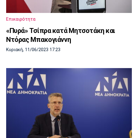
Λίβερπουλ
Μάντσεστερ
Γιουβέντους
Σίτι
Επικαιρότητα
«Πυρά» Τσίπρα κατά Μητσοτάκη και
Ντόρας Μπακογιάννη
Ίντερ
Μίλαν
Μπάγερν
Κυριακή, 11/06/2023 17:23
Μπορούσια
Παρί Σεν
Μαρσέιγ
Ντόρτμουντ
Ζερμέν
Μονακό
Ερυθρός
Τότεναμ
Αστέρας