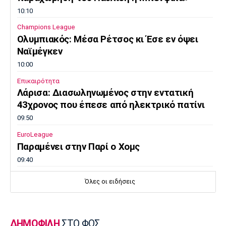
10:10
Champions League
Ολυμπιακός: Μέσα Ρέτσος κι Έσε εν όψει
Ναϊμέγκεν
10:00
Επικαιρότητα
Λάρισα: Διασωληνωμένος στην εντατική
43χρονος που έπεσε από ηλεκτρικό πατίνι
09:50
EuroLeague
Παραμένει στην Παρί ο Χομς
09:40
Ποδόσφαιρο - Διεθνή
Όλες οι ειδήσεις
L’Equipe: «Στο κενό πρόταση 115 εκατ. ευρώ
της Λίβερπουλ για Μπαρκολά»
09:30
ΔΗΜΟΦΙΛΗ
ΣΤΟ ΦΩΣ