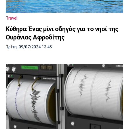
Λίβερπουλ
Μάντσεστερ
Γιουβέντους
Σίτι
Travel
Κύθηρα: Ένας μίνι οδηγός για το νησί της
Ίντερ
Μίλαν
Μπάγερν
Ουράνιας Αφροδίτης
Τρίτη, 09/07/2024 13:45
Μπορούσια
Παρί Σεν
Μαρσέιγ
Ντόρτμουντ
Ζερμέν
Μονακό
Ερυθρός
Τότεναμ
Αστέρας