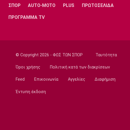
ΣΠΟΡ
AUTO-MOTO
PLUS
ΠΡΩΤΟΣΕΛΙΔΑ
Ποδόσφαιρο - Διεθνή
Νέο σκάνδαλο με Ινφαντίνο: «Η UEFA
ΠΡΟΓΡΑΜΜΑ TV
πλήρωσε εξαψήφιο ποσό σε πρώην
ερωμένη του!»
07:50
Μπάσκετ Ελλάδα
Χάρις: «Να αποτελέσω ηγέτη του Κολοσσού
© Copyright 2026 - ΦΩΣ ΤΩΝ ΣΠΟΡ
Ταυτότητα
μέσα από το παράδειγμά μου»
07:40
Όροι χρήσης
Πολιτική κατά των διακρίσεων
Ποδόσφαιρο - Διεθνή
Feed
Επικοινωνία
Αγγελίες
Διαφήμιση
Ντιομαντέ: «Όταν μου έκανε πρόταση η Ρεάλ
ένιωσα τόσο περήφανος»
Έντυπη έκδοση
07:30
Τηλεόραση
Τηλεόραση: Οι αθλητικές μεταδόσεις του
Σαββάτου (8/8)
07:20