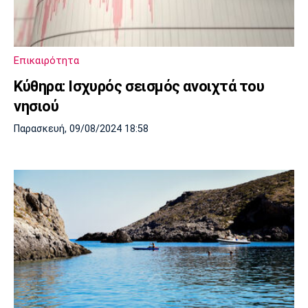
Μουσική
Στήλες
Πολιτισμός
Τραγούδια
Πρόγραμμα TV
Ιωνικός
Κηφισιά
Πανσερραϊκός
Επικαιρότητα
Cine Spot
Κύθηρα: Ισχυρός σεισμός ανοιχτά του
Running
νησιού
Παρασκευή, 09/08/2024 18:58
Media
Μπαρτσελόνα
Ρεάλ
Ατλέτικο
Μαδρίτης
Μαδρίτης
Παρασκήνιο
Μάντσεστερ
Τσέλσι
Άρσεναλ
Γιουνάιτεντ